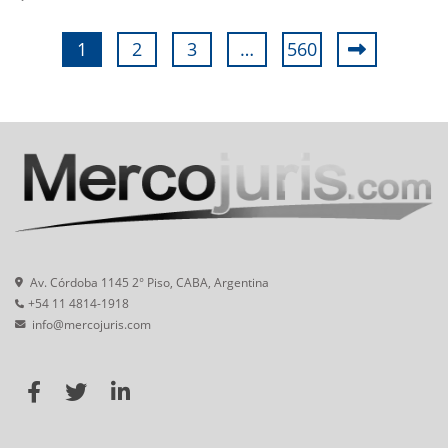
1
2
3
…
560
Av. Córdoba 1145 2° Piso, CABA, Argentina
+54 11 4814-1918
info@mercojuris.com