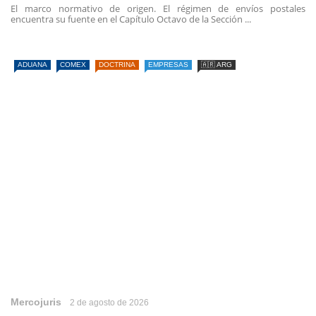
El marco normativo de origen. El régimen de envíos postales
encuentra su fuente en el Capítulo Octavo de la Sección ...
ADUANA
COMEX
DOCTRINA
EMPRESAS
🇦🇷 ARG
Mercojuris
2 de agosto de 2026