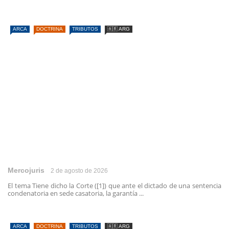
ARCA
DOCTRINA
TRIBUTOS
🇦🇷 ARG
Mercojuris
2 de agosto de 2026
El tema Tiene dicho la Corte ([1]) que ante el dictado de una sentencia
condenatoria en sede casatoria, la garantía ...
ARCA
DOCTRINA
TRIBUTOS
🇦🇷 ARG