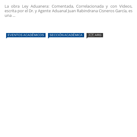
La obra Ley Aduanera: Comentada, Correlacionada y con Videos,
escrita por el Dr. y Agente Aduanal Juan Rabindrana Cisneros García, es
una ...
EVENTOS ACADÉMICOS
SECCIÓN ACADÉMICA
🇦🇷 ARG