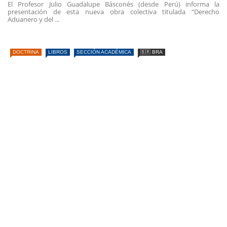
El Profesor Julio Guadalupe Básconés (desde Perú) informa la
presentación de esta nueva obra colectiva titulada “Derecho
Aduanero y del ...
DOCTRINA
LIBROS
SECCIÓN ACADÉMICA
🇧🇷 BRA