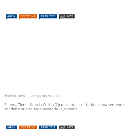
ARCA
DOCTRINA
TRIBUTOS
🇦🇷 ARG
Mercojuris
2 de agosto de 2026
El tema Tiene dicho la Corte ([1]) que ante el dictado de una sentencia
condenatoria en sede casatoria, la garantía ...
ARCA
DOCTRINA
TRIBUTOS
🇦🇷 ARG