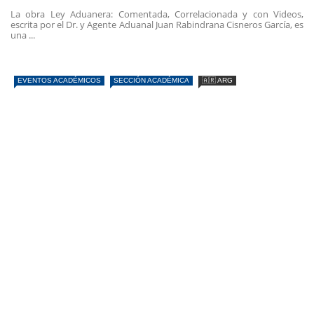
La obra Ley Aduanera: Comentada, Correlacionada y con Videos,
escrita por el Dr. y Agente Aduanal Juan Rabindrana Cisneros García, es
una ...
EVENTOS ACADÉMICOS
SECCIÓN ACADÉMICA
🇦🇷 ARG