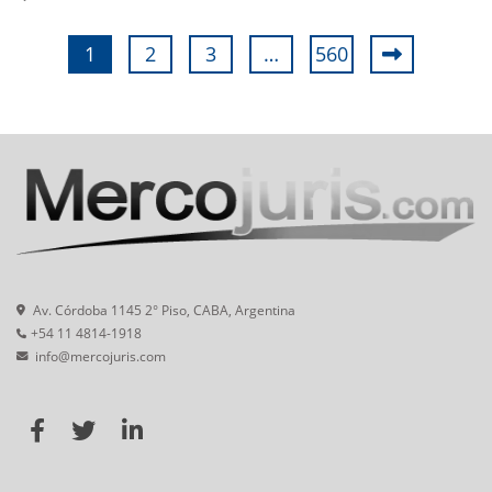
1
2
3
…
560
Av. Córdoba 1145 2° Piso, CABA, Argentina
+54 11 4814-1918
info@mercojuris.com