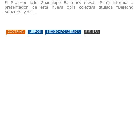
El Profesor Julio Guadalupe Básconés (desde Perú) informa la
presentación de esta nueva obra colectiva titulada “Derecho
Aduanero y del ...
DOCTRINA
LIBROS
SECCIÓN ACADÉMICA
🇧🇷 BRA