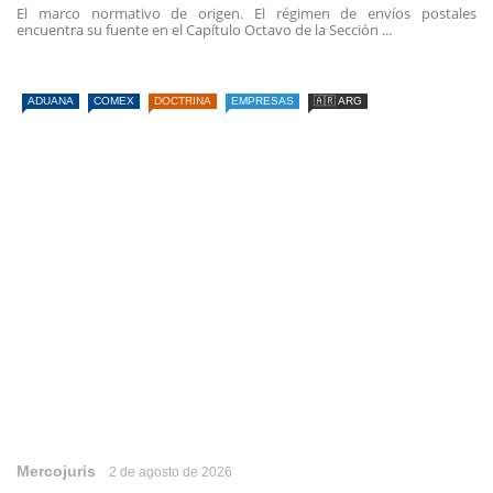
El marco normativo de origen. El régimen de envíos postales
encuentra su fuente en el Capítulo Octavo de la Sección ...
ADUANA
COMEX
DOCTRINA
EMPRESAS
🇦🇷 ARG
Mercojuris
2 de agosto de 2026