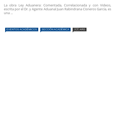
La obra Ley Aduanera: Comentada, Correlacionada y con Videos,
escrita por el Dr. y Agente Aduanal Juan Rabindrana Cisneros García, es
una ...
EVENTOS ACADÉMICOS
SECCIÓN ACADÉMICA
🇦🇷 ARG