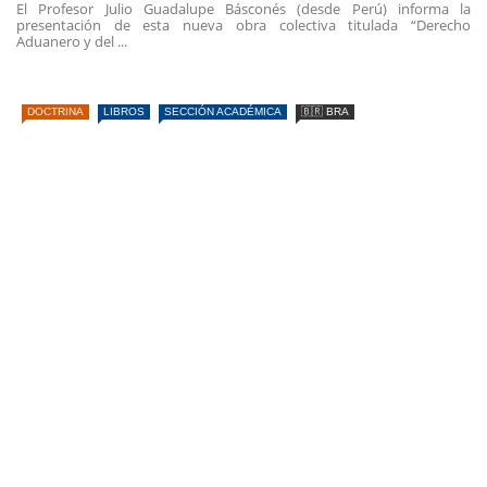
El Profesor Julio Guadalupe Básconés (desde Perú) informa la
presentación de esta nueva obra colectiva titulada “Derecho
Aduanero y del ...
DOCTRINA
LIBROS
SECCIÓN ACADÉMICA
🇧🇷 BRA