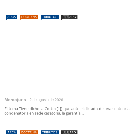
ARCA
DOCTRINA
TRIBUTOS
🇦🇷 ARG
Mercojuris
2 de agosto de 2026
El tema Tiene dicho la Corte ([1]) que ante el dictado de una sentencia
condenatoria en sede casatoria, la garantía ...
ARCA
DOCTRINA
TRIBUTOS
🇦🇷 ARG