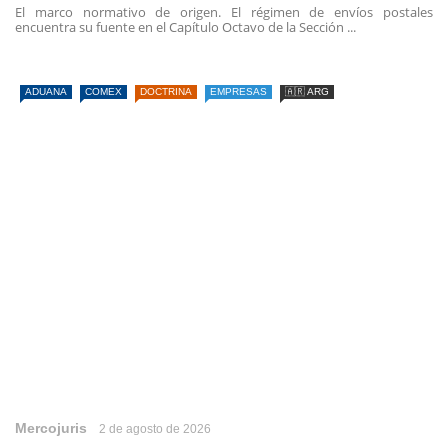
El marco normativo de origen. El régimen de envíos postales
encuentra su fuente en el Capítulo Octavo de la Sección ...
ADUANA
COMEX
DOCTRINA
EMPRESAS
🇦🇷 ARG
Mercojuris
2 de agosto de 2026