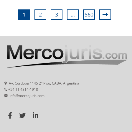
1
2
3
…
560
Av. Córdoba 1145 2° Piso, CABA, Argentina
+54 11 4814-1918
info@mercojuris.com