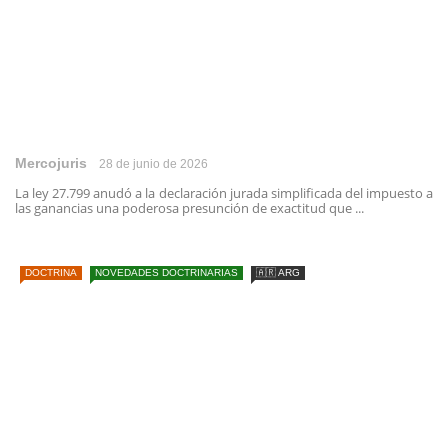
Mercojuris
28 de junio de 2026
La ley 27.799 anudó a la declaración jurada simplificada del impuesto a
las ganancias una poderosa presunción de exactitud que ...
DOCTRINA
NOVEDADES DOCTRINARIAS
🇦🇷 ARG