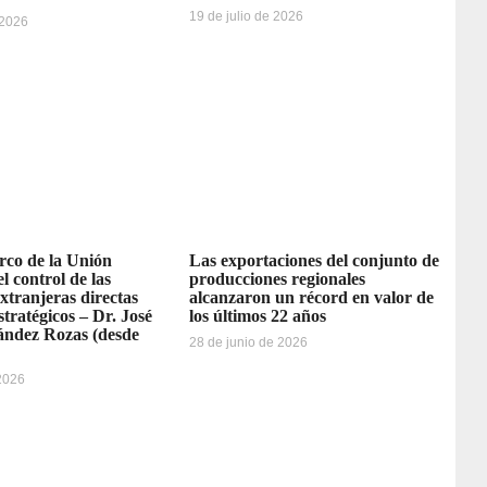
19 de julio de 2026
 2026
rco de la Unión
Las exportaciones del conjunto de
l control de las
producciones regionales
extranjeras directas
alcanzaron un récord en valor de
stratégicos – Dr. José
los últimos 22 años
ández Rozas (desde
28 de junio de 2026
 2026