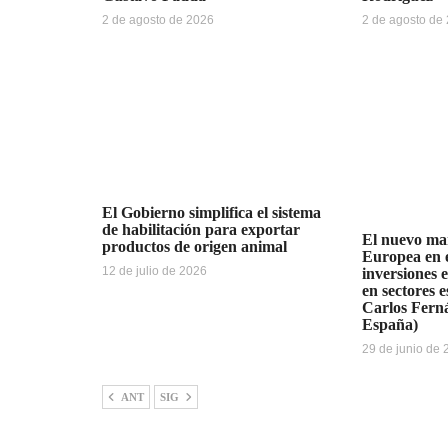
2 de agosto de 2026
2 de agosto de
El Gobierno simplifica el sistema
de habilitación para exportar
El nuevo ma
productos de origen animal
Europea en e
12 de julio de 2026
inversiones 
en sectores e
Carlos Fern
España)
29 de junio de
ANT
SIG