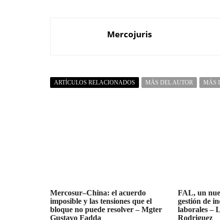
Mercojuris
ARTÍCULOS RELACIONADOS
MÁS DEL AUTOR
MÁS 
Mercosur–China: el acuerdo
FAL, un nue
imposible y las tensiones que el
gestión de i
bloque no puede resolver – Mgter
laborales – 
Gustavo Fadda
Rodriguez