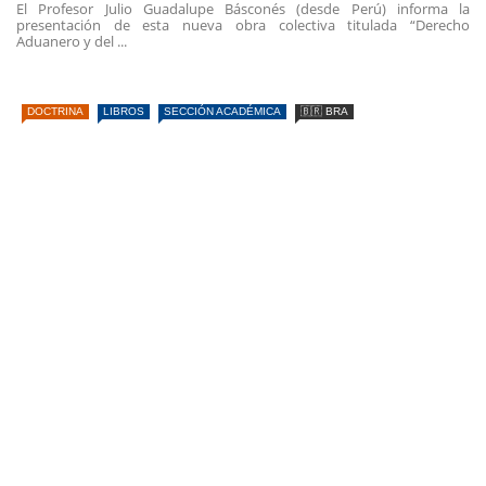
El Profesor Julio Guadalupe Básconés (desde Perú) informa la
presentación de esta nueva obra colectiva titulada “Derecho
Aduanero y del ...
DOCTRINA
LIBROS
SECCIÓN ACADÉMICA
🇧🇷 BRA