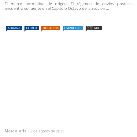
El marco normativo de origen. El régimen de envíos postales
encuentra su fuente en el Capítulo Octavo de la Sección ...
ADUANA
COMEX
DOCTRINA
EMPRESAS
🇦🇷 ARG
Mercojuris
2 de agosto de 2026