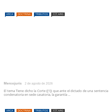
ARCA
DOCTRINA
TRIBUTOS
🇦🇷 ARG
Mercojuris
2 de agosto de 2026
El tema Tiene dicho la Corte ([1]) que ante el dictado de una sentencia
condenatoria en sede casatoria, la garantía ...
ARCA
DOCTRINA
TRIBUTOS
🇦🇷 ARG