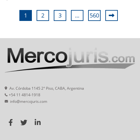
1
2
3
…
560
Av. Córdoba 1145 2° Piso, CABA, Argentina
+54 11 4814-1918
info@mercojuris.com