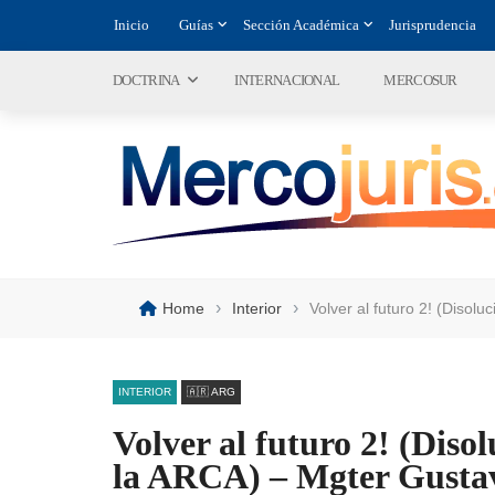
Inicio
Guías
Sección Académica
Jurisprudencia
DOCTRINA
INTERNACIONAL
MERCOSUR
›
›
Home
Interior
Volver al futuro 2! (Disol
INTERIOR
🇦🇷 ARG
Volver al futuro 2! (Diso
la ARCA) – Mgter Gusta