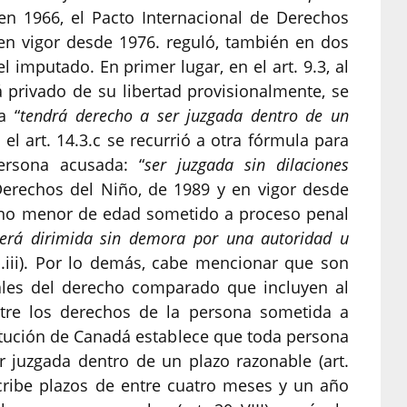
 en 1966, el Pacto Internacional de Derechos
 en vigor desde 1976. reguló, también en dos
 imputado. En primer lugar, en el art. 9.3, al
á privado de su libertad provisionalmente, se
a “
tendrá derecho a ser juzgada dentro de un
 el art. 14.3.c se recurrió a otra fórmula para
ersona acusada: “
ser juzgada sin dilaciones
Derechos del Niño, de 1989 y en vigor desde
ano menor de edad sometido a proceso penal
erá dirimida sin demora por una autoridad u
.b.iii). Por lo demás, cabe mencionar que son
ales del derecho comparado que incluyen al
ntre los derechos de la persona sometida a
stitución de Canadá establece que toda persona
r juzgada dentro de un plazo razonable (art.
scribe plazos de entre cuatro meses y un año