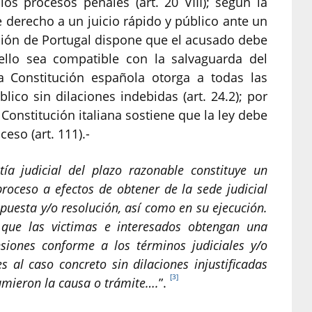
s procesos penales (art. 20 VIII); según la
 derecho a un juicio rápido y público ante un
tución de Portugal dispone que el acusado debe
llo sea compatible con la salvaguarda del
 la Constitución española otorga a todas las
ico sin dilaciones indebidas (art. 24.2); por
Constitución italiana sostiene que la ley debe
eso (art. 111).-
tía judicial del plazo razonable constituye un
roceso a efectos de obtener de la sede judicial
spuesta y/o resolución, así como en su ejecución.
 que las victimas e interesados obtengan una
nsiones conforme a los términos judiciales y/o
s al caso concreto sin dilaciones injustificadas
[3]
umieron la causa o trámite…
.
”.