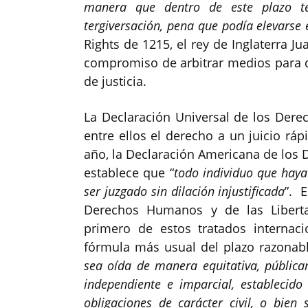
manera que dentro de este plazo t
tergiversación, pena que podía elevars
Rights de 1215, el rey de Inglaterra Ju
compromiso de arbitrar medios para q
de justicia.
La Declaración Universal de los De
entre ellos el derecho a un juicio rá
año, la Declaración Americana de los 
establece que “
todo individuo que haya
ser juzgado sin dilación injustificada
”. 
Derechos Humanos y de las Libert
primero de estos tratados internac
fórmula más usual del plazo razonabl
sea oída de manera equitativa, pública
independiente e imparcial, establecido
obligaciones de carácter civil, o bie