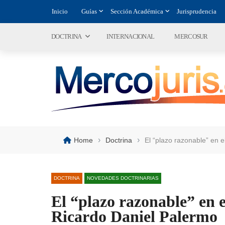
Inicio
Guías
Sección Académica
Jurisprudencia
DOCTRINA
INTERNACIONAL
MERCOSUR
›
›
Home
Doctrina
El “plazo razonable” en 
DOCTRINA
NOVEDADES DOCTRINARIAS
El “plazo razonable” en 
Ricardo Daniel Palermo