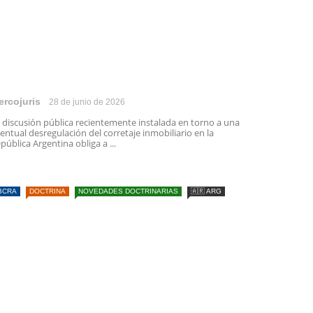
ercojuris
28 de junio de 2026
 discusión pública recientemente instalada en torno a una
entual desregulación del corretaje inmobiliario en la
pública Argentina obliga a ...
BCRA
DOCTRINA
NOVEDADES DOCTRINARIAS
🇦🇷 ARG