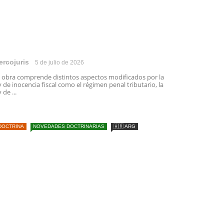
ercojuris
5 de julio de 2026
 obra comprende distintos aspectos modificados por la
y de inocencia fiscal como el régimen penal tributario, la
y de ...
DOCTRINA
NOVEDADES DOCTRINARIAS
🇦🇷 ARG