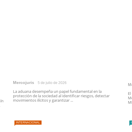
Mercojuris
5 de julio de 2026
M
La aduana desempeña un papel fundamental en la
El
protección de la sociedad al identificar riesgos, detectar
Me
movimientos ilícitos y garantizar ...
tín
ME
.
INTERNACIONAL