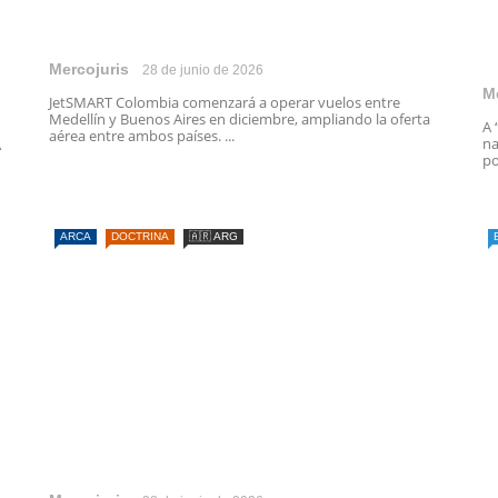
Mercojuris
28 de junio de 2026
M
JetSMART Colombia comenzará a operar vuelos entre
Medellín y Buenos Aires en diciembre, ampliando la oferta
A 
aérea entre ambos países. ...
na
A
po
ARCA
DOCTRINA
🇦🇷 ARG