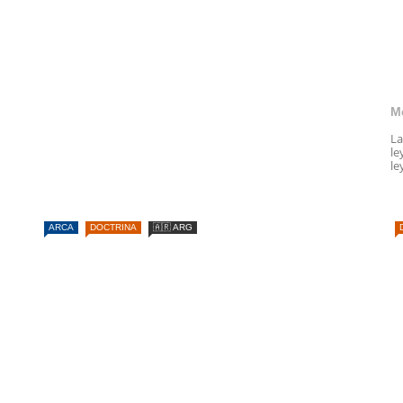
M
La
le
le
ARCA
DOCTRINA
🇦🇷 ARG