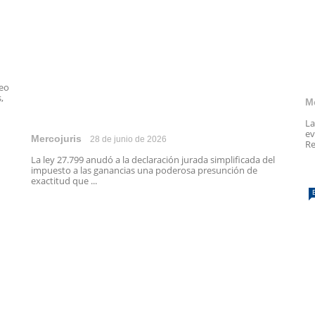
peo
,
M
La
ev
Mercojuris
28 de junio de 2026
Re
La ley 27.799 anudó a la declaración jurada simplificada del
impuesto a las ganancias una poderosa presunción de
exactitud que ...