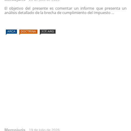
El objetivo del presente es comentar un informe que presenta un
análisis detallado de la brecha de cumplimiento del Impuesto ...
ARCA
DOCTRINA
🇦🇷 ARG
Mercojuris
19 de julio de 2026