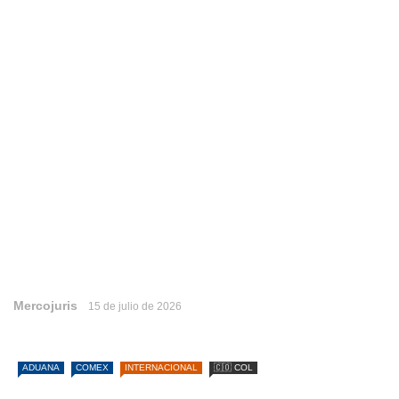
Mercojuris
15 de julio de 2026
ADUANA
COMEX
INTERNACIONAL
🇨🇴 COL