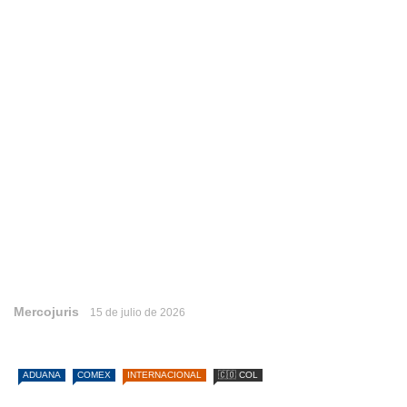
Mercojuris
15 de julio de 2026
ADUANA
COMEX
INTERNACIONAL
🇨🇴 COL