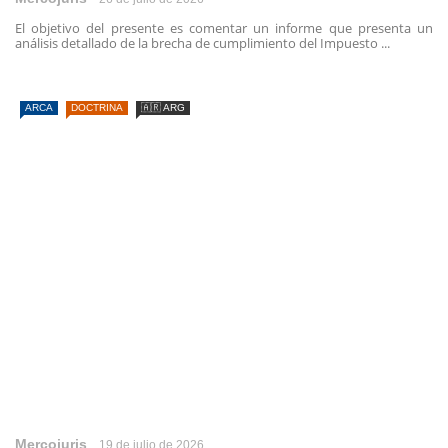
El objetivo del presente es comentar un informe que presenta un
análisis detallado de la brecha de cumplimiento del Impuesto ...
ARCA
DOCTRINA
🇦🇷 ARG
Mercojuris
19 de julio de 2026