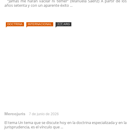
“Jamás me harán vacilar ni temer” (Manuela Sáenz) A partir de los
años setenta y con un aparente éxito ...
DOCTRINA
INTERNACIONAL
🇦🇷 ARG
Mercojuris
7 de junio de 2026
El tema Un tema que se discute hoy en la doctrina especializada y en la
jurisprudencia, es el vínculo que ...