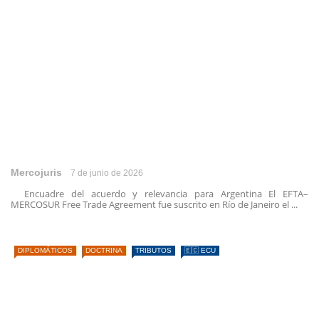
Mercojuris
7 de junio de 2026
Encuadre del acuerdo y relevancia para Argentina El EFTA–
MERCOSUR Free Trade Agreement fue suscrito en Río de Janeiro el ...
DIPLOMÁTICOS
DOCTRINA
TRIBUTOS
🇪🇨 ECU