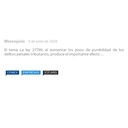
Mercojuris
5 de junio de 2026
El tema La ley 27799, al aumentar los pisos de punibilidad de los
delitos penales tributarios, produce el importante efecto ...
COMEX
EMPRESAS
🇦🇷 ARG