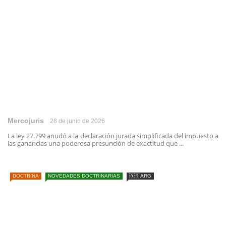
Mercojuris
28 de junio de 2026
La ley 27.799 anudó a la declaración jurada simplificada del impuesto a
las ganancias una poderosa presunción de exactitud que ...
DOCTRINA
NOVEDADES DOCTRINARIAS
🇦🇷 ARG