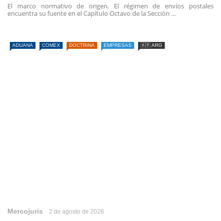
El marco normativo de origen. El régimen de envíos postales
encuentra su fuente en el Capítulo Octavo de la Sección ...
ADUANA
COMEX
DOCTRINA
EMPRESAS
🇦🇷 ARG
Mercojuris
2 de agosto de 2026