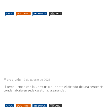
ARCA
DOCTRINA
TRIBUTOS
🇦🇷 ARG
Mercojuris
2 de agosto de 2026
El tema Tiene dicho la Corte ([1]) que ante el dictado de una sentencia
condenatoria en sede casatoria, la garantía ...
ARCA
DOCTRINA
TRIBUTOS
🇦🇷 ARG