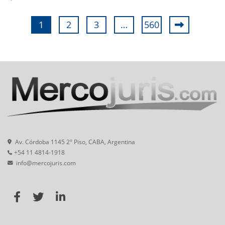
1
2
3
…
560
Av. Córdoba 1145 2° Piso, CABA, Argentina
+54 11 4814-1918
info@mercojuris.com