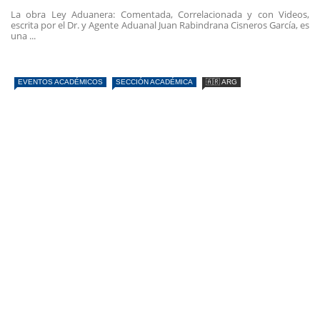
La obra Ley Aduanera: Comentada, Correlacionada y con Videos,
escrita por el Dr. y Agente Aduanal Juan Rabindrana Cisneros García, es
una ...
EVENTOS ACADÉMICOS
SECCIÓN ACADÉMICA
🇦🇷 ARG