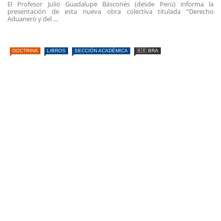
El Profesor Julio Guadalupe Básconés (desde Perú) informa la
presentación de esta nueva obra colectiva titulada “Derecho
Aduanero y del ...
DOCTRINA
LIBROS
SECCIÓN ACADÉMICA
🇧🇷 BRA