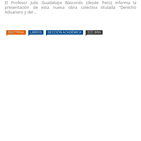
El Profesor Julio Guadalupe Básconés (desde Perú) informa la
presentación de esta nueva obra colectiva titulada “Derecho
Aduanero y del ...
DOCTRINA
LIBROS
SECCIÓN ACADÉMICA
🇧🇷 BRA