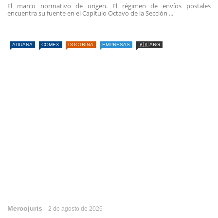
El marco normativo de origen. El régimen de envíos postales
encuentra su fuente en el Capítulo Octavo de la Sección ...
ADUANA
COMEX
DOCTRINA
EMPRESAS
🇦🇷 ARG
Mercojuris
2 de agosto de 2026