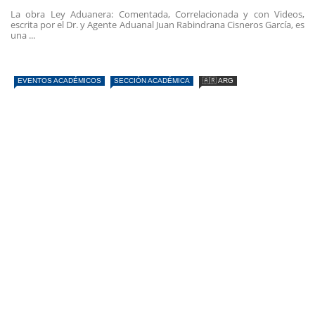
La obra Ley Aduanera: Comentada, Correlacionada y con Videos,
escrita por el Dr. y Agente Aduanal Juan Rabindrana Cisneros García, es
una ...
EVENTOS ACADÉMICOS
SECCIÓN ACADÉMICA
🇦🇷 ARG