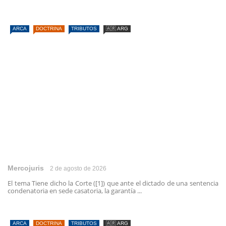
ARCA
DOCTRINA
TRIBUTOS
🇦🇷 ARG
Mercojuris
2 de agosto de 2026
El tema Tiene dicho la Corte ([1]) que ante el dictado de una sentencia
condenatoria en sede casatoria, la garantía ...
ARCA
DOCTRINA
TRIBUTOS
🇦🇷 ARG