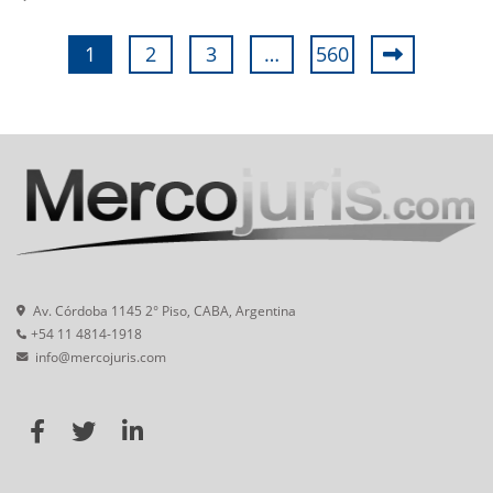
1
2
3
…
560
Av. Córdoba 1145 2° Piso, CABA, Argentina
+54 11 4814-1918
info@mercojuris.com