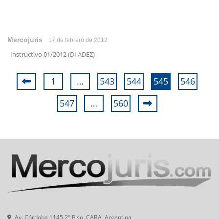
Mercojuris
17 de febrero de 2012
Instructivo 01/2012 (DI ADEZ)
1
…
543
544
545
546
547
…
560
Av. Córdoba 1145 2° Piso, CABA, Argentina