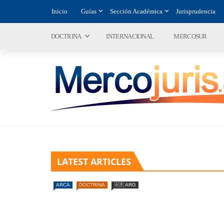
Inicio
Guías
Sección Académica
Jurisprudencia
DOCTRINA
INTERNACIONAL
MERCOSUR
LATEST ARTICLES
ARCA
DOCTRINA
🇦🇷 ARG