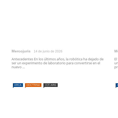
Mercojuris
M
14 de junio de 2026
Antecedentes En los últimos años, la robótica ha dejado de
El
ser un experimento de laboratorio para convertirse en el
un
nuevo ...
pr
ARCA
DOCTRINA
🇦🇷 ARG