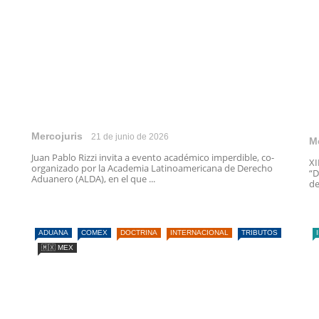
Mercojuris
21 de junio de 2026
M
Juan Pablo Rizzi invita a evento académico imperdible, co-
X
organizado por la Academia Latinoamericana de Derecho
“D
Aduanero (ALDA), en el que ...
de
ADUANA
COMEX
DOCTRINA
INTERNACIONAL
TRIBUTOS
🇲🇽 MEX