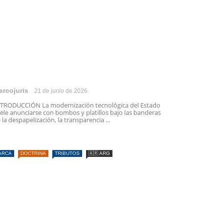
ercojuris
21 de junio de 2026
TRODUCCIÓN La modernización tecnológica del Estado
ele anunciarse con bombos y platillos bajo las banderas
 la despapelización, la transparencia ...
ARCA
DOCTRINA
TRIBUTOS
🇦🇷 ARG