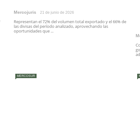
Mercojuris
21 de junio de 2026
e
Representan el 72% del volumen total exportado y el 66% de
las divisas del período analizado, aprovechando las
oportunidades que ...
M
Co
go
ad
MERCOSUR