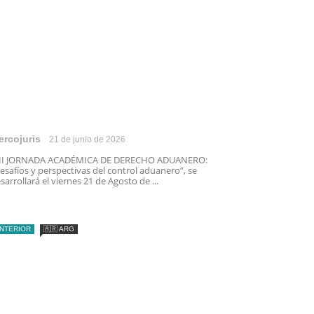
ercojuris
21 de junio de 2026
III JORNADA ACADÉMICA DE DERECHO ADUANERO:
esafíos y perspectivas del control aduanero”, se
sarrollará el viernes 21 de Agosto de ...
INTERIOR
🇦🇷 ARG