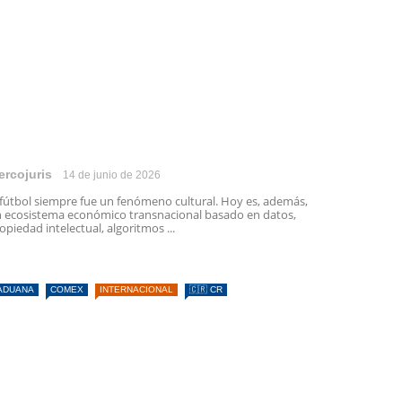
ercojuris
14 de junio de 2026
 fútbol siempre fue un fenómeno cultural. Hoy es, además,
 ecosistema económico transnacional basado en datos,
opiedad intelectual, algoritmos ...
ADUANA
COMEX
INTERNACIONAL
🇨🇷 CR