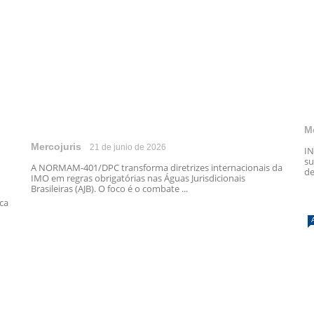
M
Mercojuris
21 de junio de 2026
IN
su
A NORMAM-401/DPC transforma diretrizes internacionais da
de
IMO em regras obrigatórias nas Águas Jurisdicionais
Brasileiras (AJB). O foco é o combate ...
ica