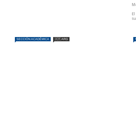
M
El
su
SECCIÓN ACADÉMICA
🇦🇷 ARG