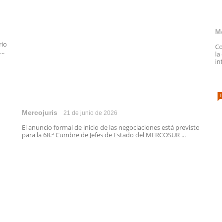
M
rio
Co
..
la
in
Mercojuris
21 de junio de 2026
El anuncio formal de inicio de las negociaciones está previsto
para la 68.ª Cumbre de Jefes de Estado del MERCOSUR ...