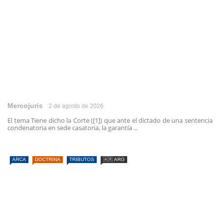
Mercojuris
2 de agosto de 2026
El tema Tiene dicho la Corte ([1]) que ante el dictado de una sentencia
condenatoria en sede casatoria, la garantía ...
ARCA
DOCTRINA
TRIBUTOS
🇦🇷 ARG