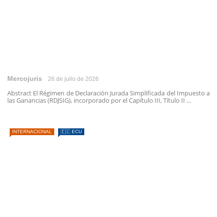
Mercojuris
26 de julio de 2026
Abstract El Régimen de Declaración Jurada Simplificada del Impuesto a
las Ganancias (RDJSIG), incorporado por el Capítulo III, Título II ...
INTERNACIONAL
🇪🇨 ECU