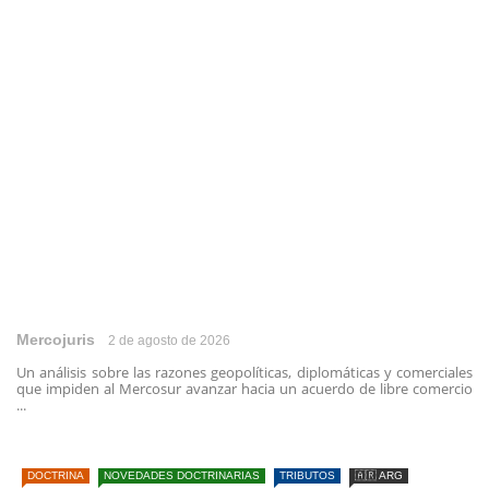
Mercojuris
2 de agosto de 2026
Un análisis sobre las razones geopolíticas, diplomáticas y comerciales
que impiden al Mercosur avanzar hacia un acuerdo de libre comercio
...
DOCTRINA
NOVEDADES DOCTRINARIAS
TRIBUTOS
🇦🇷 ARG