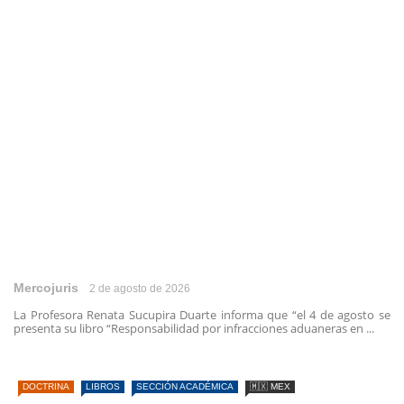
Mercojuris
2 de agosto de 2026
La Profesora Renata Sucupira Duarte informa que “el 4 de agosto se
presenta su libro “Responsabilidad por infracciones aduaneras en ...
DOCTRINA
LIBROS
SECCIÓN ACADÉMICA
🇲🇽 MEX