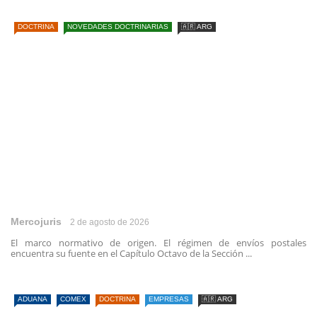
DOCTRINA
NOVEDADES DOCTRINARIAS
🇦🇷 ARG
Mercojuris
2 de agosto de 2026
El marco normativo de origen. El régimen de envíos postales
encuentra su fuente en el Capítulo Octavo de la Sección ...
ADUANA
COMEX
DOCTRINA
EMPRESAS
🇦🇷 ARG