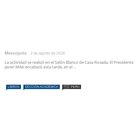
Mercojuris
2 de agosto de 2026
La actividad se realizó en el Salón Blanco de Casa Rosada. El Presidente
Javier Milei encabezó esta tarde, en el ...
LIBROS
SECCIÓN ACADÉMICA
🇵🇪 PERÚ