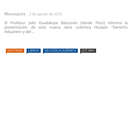
Mercojuris
2 de agosto de 2026
El Profesor Julio Guadalupe Básconés (desde Perú) informa la
presentación de esta nueva obra colectiva titulada “Derecho
Aduanero y del ...
DOCTRINA
LIBROS
SECCIÓN ACADÉMICA
🇧🇷 BRA