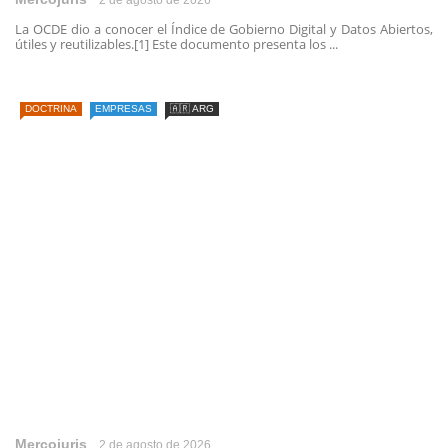
La OCDE dio a conocer el Índice de Gobierno Digital y Datos Abiertos,
útiles y reutilizables.[1] Este documento presenta los ...
DOCTRINA
EMPRESAS
🇦🇷 ARG
Mercojuris
2 de agosto de 2026