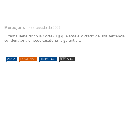
Mercojuris
2 de agosto de 2026
El tema Tiene dicho la Corte ([1]) que ante el dictado de una sentencia
condenatoria en sede casatoria, la garantía ...
ARCA
DOCTRINA
TRIBUTOS
🇦🇷 ARG