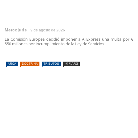
Mercojuris
9 de agosto de 2026
La Comisión Europea decidió imponer a AliExpress una multa por €
550 millones por incumplimiento de la Ley de Servicios ...
ARCA
DOCTRINA
TRIBUTOS
🇦🇷 ARG