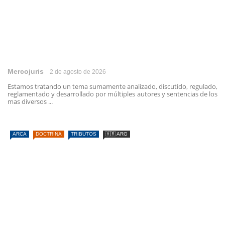
Mercojuris
2 de agosto de 2026
Estamos tratando un tema sumamente analizado, discutido, regulado,
reglamentado y desarrollado por múltiples autores y sentencias de los
mas diversos ...
ARCA
DOCTRINA
TRIBUTOS
🇦🇷 ARG