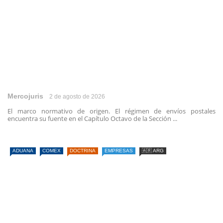
Mercojuris
2 de agosto de 2026
El marco normativo de origen. El régimen de envíos postales
encuentra su fuente en el Capítulo Octavo de la Sección ...
ADUANA
COMEX
DOCTRINA
EMPRESAS
🇦🇷 ARG