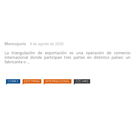
Mercojuris
9 de agosto de 2026
La triangulación de exportación es una operación de comercio
internacional donde participan tres partes en distintos países: un
fabricante o ...
COMEX
DOCTRINA
INTERNACIONAL
🇦🇷 ARG