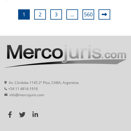
1
2
3
…
560
Av. Córdoba 1145 2° Piso, CABA, Argentina
+54 11 4814-1918
info@mercojuris.com