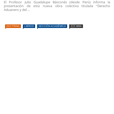
El Profesor Julio Guadalupe Básconés (desde Perú) informa la
presentación de esta nueva obra colectiva titulada “Derecho
Aduanero y del ...
DOCTRINA
LIBROS
SECCIÓN ACADÉMICA
🇧🇷 BRA