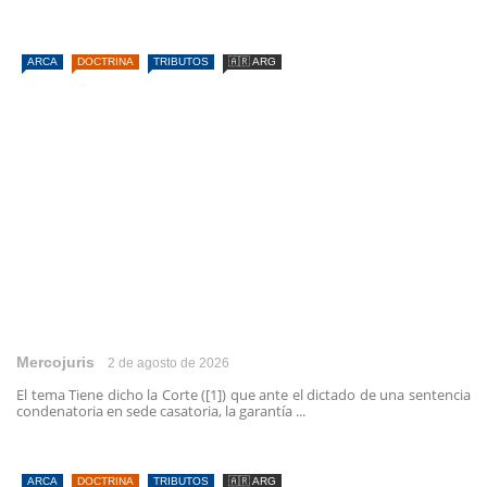
ARCA
DOCTRINA
TRIBUTOS
🇦🇷 ARG
Mercojuris
2 de agosto de 2026
El tema Tiene dicho la Corte ([1]) que ante el dictado de una sentencia
condenatoria en sede casatoria, la garantía ...
ARCA
DOCTRINA
TRIBUTOS
🇦🇷 ARG