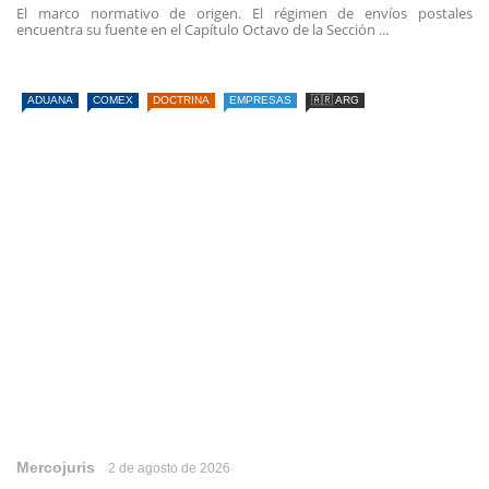
El marco normativo de origen. El régimen de envíos postales
encuentra su fuente en el Capítulo Octavo de la Sección ...
ADUANA
COMEX
DOCTRINA
EMPRESAS
🇦🇷 ARG
Mercojuris
2 de agosto de 2026