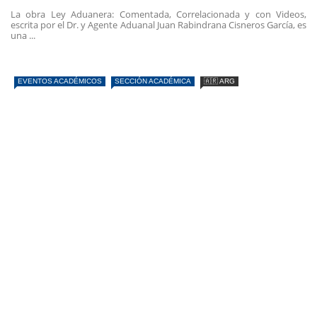
La obra Ley Aduanera: Comentada, Correlacionada y con Videos,
escrita por el Dr. y Agente Aduanal Juan Rabindrana Cisneros García, es
una ...
EVENTOS ACADÉMICOS
SECCIÓN ACADÉMICA
🇦🇷 ARG