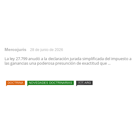
Mercojuris
28 de junio de 2026
La ley 27.799 anudó a la declaración jurada simplificada del impuesto a
las ganancias una poderosa presunción de exactitud que ...
DOCTRINA
NOVEDADES DOCTRINARIAS
🇦🇷 ARG