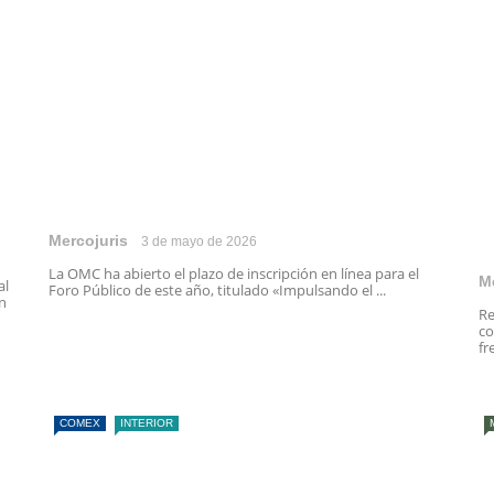
Mercojuris
3 de mayo de 2026
La OMC ha abierto el plazo de inscripción en línea para el
M
al
Foro Público de este año, titulado «Impulsando el ...
n
Re
co
fr
COMEX
INTERIOR