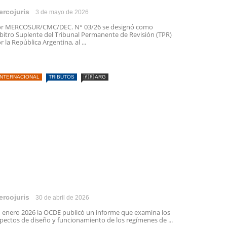
ercojuris
3 de mayo de 2026
r MERCOSUR/CMC/DEC. N° 03/26 se designó como
bitro Suplente del Tribunal Permanente de Revisión (TPR)
r la República Argentina, al ...
INTERNACIONAL
TRIBUTOS
🇦🇷 ARG
ercojuris
30 de abril de 2026
 enero 2026 la OCDE publicó un informe que examina los
pectos de diseño y funcionamiento de los regímenes de ...