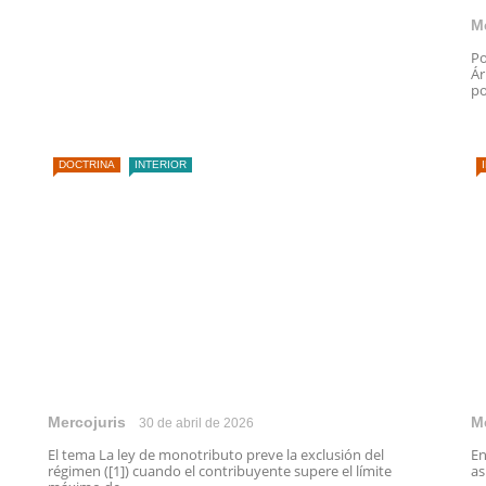
M
Po
Ár
po
DOCTRINA
INTERIOR
Mercojuris
M
30 de abril de 2026
El tema La ley de monotributo preve la exclusión del
En
régimen ([1]) cuando el contribuyente supere el límite
as