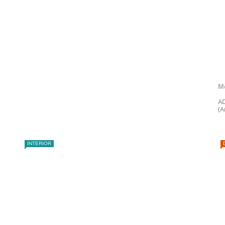
M
AD
(A
INTERIOR