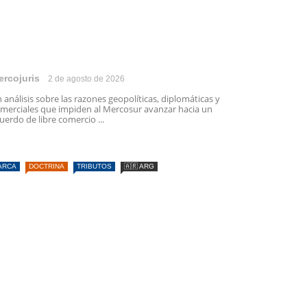
ercojuris
2 de agosto de 2026
 análisis sobre las razones geopolíticas, diplomáticas y
merciales que impiden al Mercosur avanzar hacia un
uerdo de libre comercio ...
ARCA
DOCTRINA
TRIBUTOS
🇦🇷 ARG