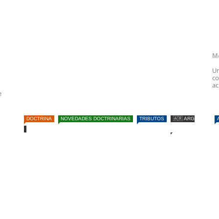
M
Un
co
ac
e
DOCTRINA
NOVEDADES DOCTRINARIAS
TRIBUTOS
🇦🇷 ARG