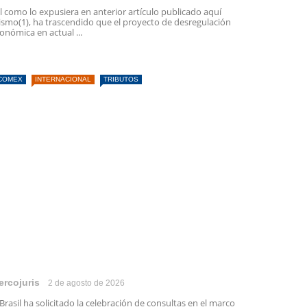
l como lo expusiera en anterior artículo publicado aquí
smo(1), ha trascendido que el proyecto de desregulación
onómica en actual ...
COMEX
INTERNACIONAL
TRIBUTOS
ercojuris
2 de agosto de 2026
 Brasil ha solicitado la celebración de consultas en el marco