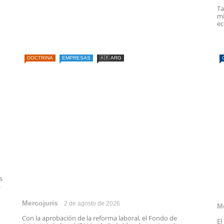
Ta
mi
ec
DOCTRINA
EMPRESAS
🇦🇷 ARG
s
a
Mercojuris
2 de agosto de 2026
M
Con la aprobación de la reforma laboral, el Fondo de
El