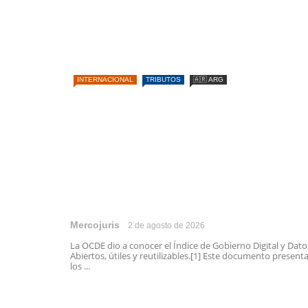
INTERNACIONAL
TRIBUTOS
🇦🇷 ARG
Mercojuris
2 de agosto de 2026
La OCDE dio a conocer el Índice de Gobierno Digital y Dato
Abiertos, útiles y reutilizables.[1] Este documento present
los ...