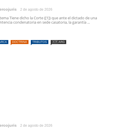
ercojuris
2 de agosto de 2026
 tema Tiene dicho la Corte ([1]) que ante el dictado de una
ntencia condenatoria en sede casatoria, la garantía ...
ARCA
DOCTRINA
TRIBUTOS
🇦🇷 ARG
ercojuris
2 de agosto de 2026