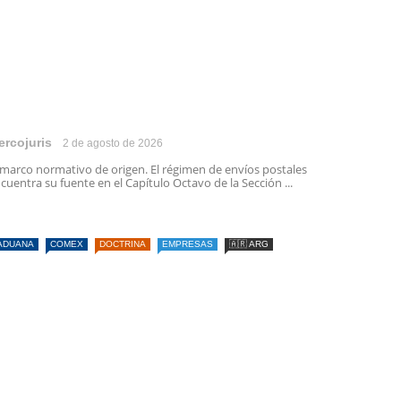
ercojuris
2 de agosto de 2026
 marco normativo de origen. El régimen de envíos postales
cuentra su fuente en el Capítulo Octavo de la Sección ...
ADUANA
COMEX
DOCTRINA
EMPRESAS
🇦🇷 ARG