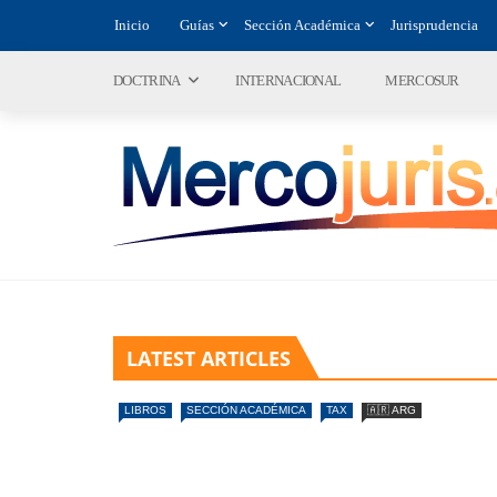
Inicio
Guías
Sección Académica
Jurisprudencia
DOCTRINA
INTERNACIONAL
MERCOSUR
LATEST ARTICLES
LIBROS
SECCIÓN ACADÉMICA
TAX
🇦🇷 ARG