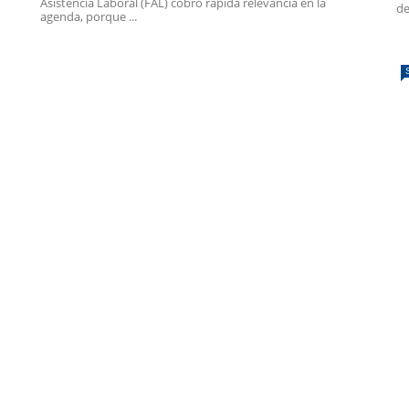
Asistencia Laboral (FAL) cobró rápida relevancia en la
de
agenda, porque ...