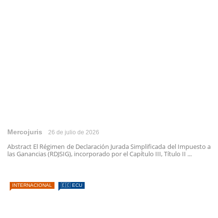
Mercojuris
26 de julio de 2026
Abstract El Régimen de Declaración Jurada Simplificada del Impuesto a
las Ganancias (RDJSIG), incorporado por el Capítulo III, Título II ...
INTERNACIONAL
🇪🇨 ECU