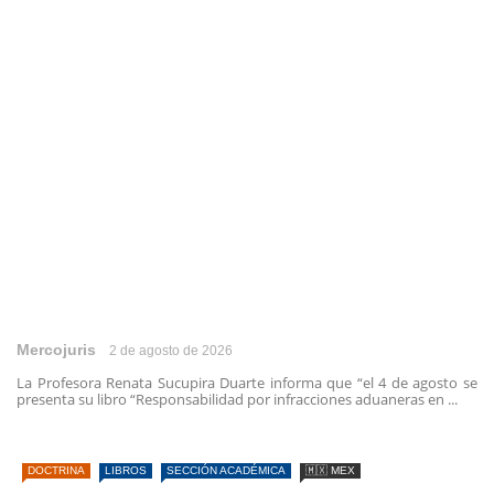
Mercojuris
2 de agosto de 2026
La Profesora Renata Sucupira Duarte informa que “el 4 de agosto se
presenta su libro “Responsabilidad por infracciones aduaneras en ...
DOCTRINA
LIBROS
SECCIÓN ACADÉMICA
🇲🇽 MEX