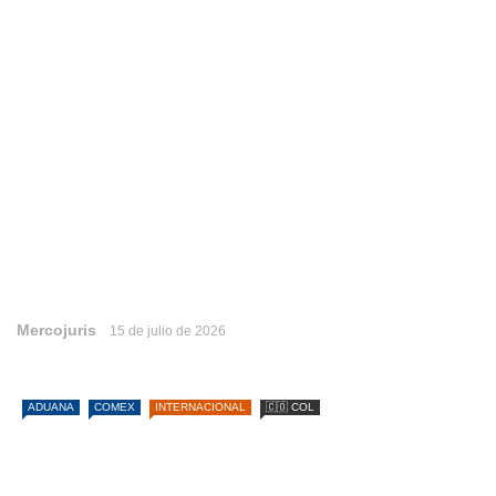
Mercojuris
15 de julio de 2026
ADUANA
COMEX
INTERNACIONAL
🇨🇴 COL