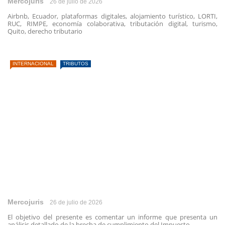
Mercojuris
26 de julio de 2026
Airbnb, Ecuador, plataformas digitales, alojamiento turístico, LORTI,
RUC, RIMPE, economía colaborativa, tributación digital, turismo,
Quito, derecho tributario
INTERNACIONAL
TRIBUTOS
Mercojuris
26 de julio de 2026
El objetivo del presente es comentar un informe que presenta un
análisis detallado de la brecha de cumplimiento del Impuesto ...