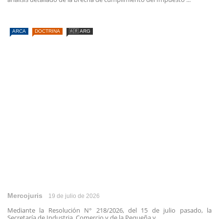
ARCA
DOCTRINA
🇦🇷 ARG
Mercojuris
19 de julio de 2026
Mediante la Resolución N° 218/2026, del 15 de julio pasado, la
Secretaría de Industria, Comercio y de la Pequeña y ...