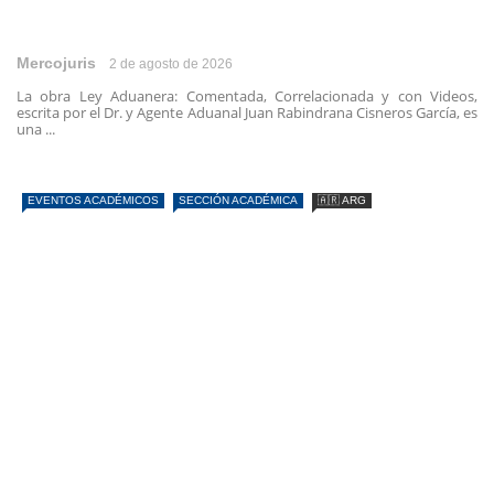
Mercojuris
2 de agosto de 2026
La obra Ley Aduanera: Comentada, Correlacionada y con Videos,
escrita por el Dr. y Agente Aduanal Juan Rabindrana Cisneros García, es
una ...
EVENTOS ACADÉMICOS
SECCIÓN ACADÉMICA
🇦🇷 ARG