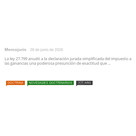
Mercojuris
28 de junio de 2026
La ley 27.799 anudó a la declaración jurada simplificada del impuesto a
las ganancias una poderosa presunción de exactitud que ...
DOCTRINA
NOVEDADES DOCTRINARIAS
🇦🇷 ARG