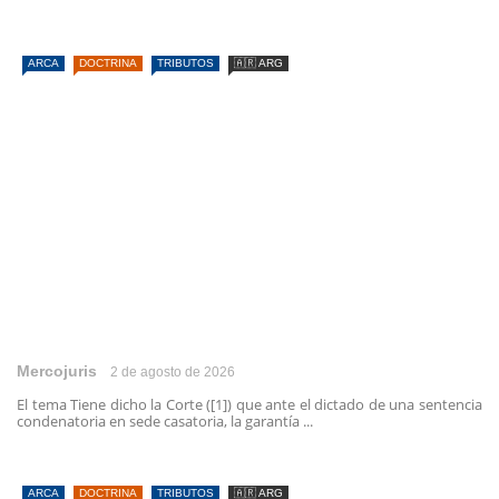
ARCA
DOCTRINA
TRIBUTOS
🇦🇷 ARG
Mercojuris
2 de agosto de 2026
El tema Tiene dicho la Corte ([1]) que ante el dictado de una sentencia
condenatoria en sede casatoria, la garantía ...
ARCA
DOCTRINA
TRIBUTOS
🇦🇷 ARG