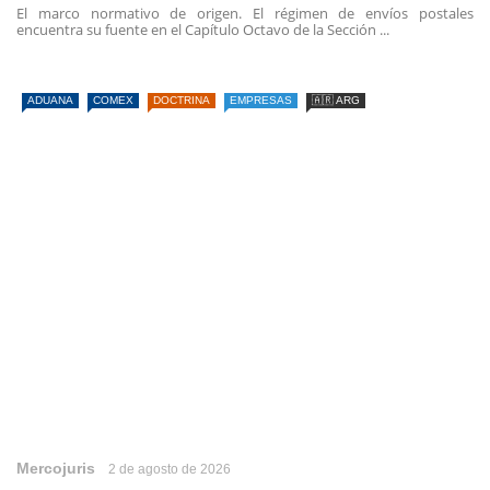
El marco normativo de origen. El régimen de envíos postales
encuentra su fuente en el Capítulo Octavo de la Sección ...
ADUANA
COMEX
DOCTRINA
EMPRESAS
🇦🇷 ARG
Mercojuris
2 de agosto de 2026