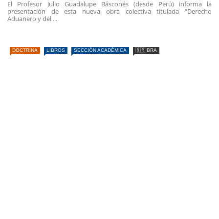
El Profesor Julio Guadalupe Básconés (desde Perú) informa la
presentación de esta nueva obra colectiva titulada “Derecho
Aduanero y del ...
DOCTRINA
LIBROS
SECCIÓN ACADÉMICA
🇧🇷 BRA