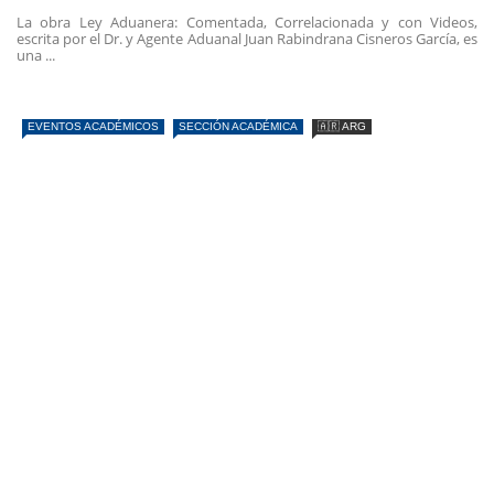
La obra Ley Aduanera: Comentada, Correlacionada y con Videos,
escrita por el Dr. y Agente Aduanal Juan Rabindrana Cisneros García, es
una ...
EVENTOS ACADÉMICOS
SECCIÓN ACADÉMICA
🇦🇷 ARG