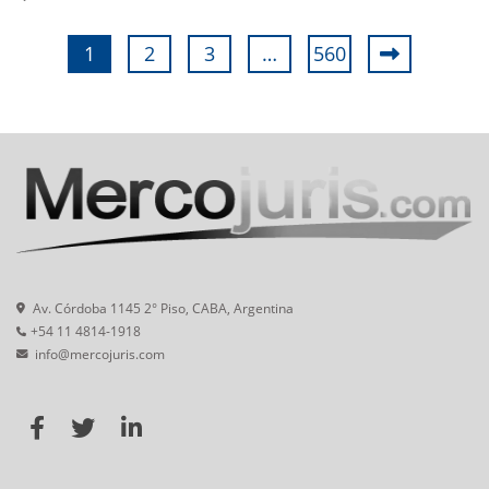
1
2
3
…
560
Av. Córdoba 1145 2° Piso, CABA, Argentina
+54 11 4814-1918
info@mercojuris.com