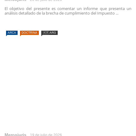
El objetivo del presente es comentar un informe que presenta un
análisis detallado de la brecha de cumplimiento del Impuesto ...
ARCA
DOCTRINA
🇦🇷 ARG
Mercojuris
19 de julio de 2026