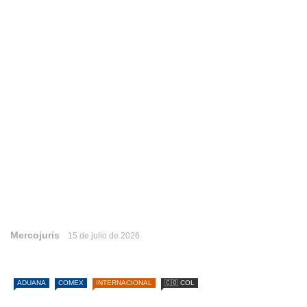
Mercojuris
15 de julio de 2026
ADUANA
COMEX
INTERNACIONAL
🇨🇴 COL