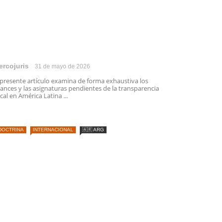
ercojuris
31 de mayo de 2026
 presente artículo examina de forma exhaustiva los
ances y las asignaturas pendientes de la transparencia
scal en América Latina ...
DOCTRINA
INTERNACIONAL
🇦🇷 ARG