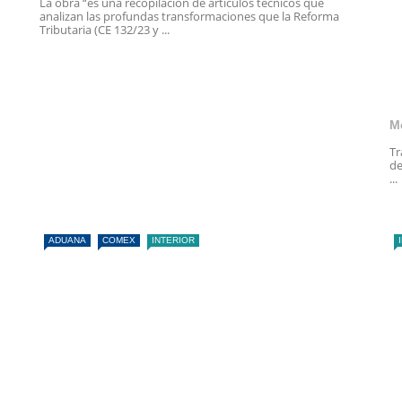
La obra “es una recopilación de artículos técnicos que
analizan las profundas transformaciones que la Reforma
Tributaria (CE 132/23 y ...
M
Tr
de
...
ADUANA
COMEX
INTERIOR