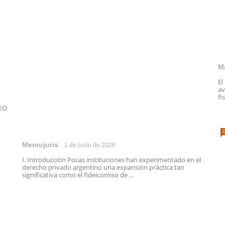
M
El
av
fi
SEO
Mercojuris
1 de junio de 2026
I. Introducción Pocas instituciones han experimentado en el
derecho privado argentino una expansión práctica tan
significativa como el fideicomiso de ...