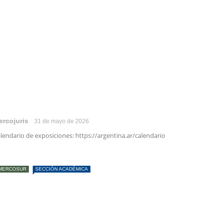
ercojuris
31 de mayo de 2026
lendario de exposiciones: https://argentina.ar/calendario
MERCOSUR
SECCIÓN ACADÉMICA