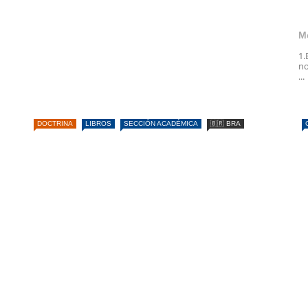
M
1.
no
...
DOCTRINA
LIBROS
SECCIÓN ACADÉMICA
🇧🇷 BRA