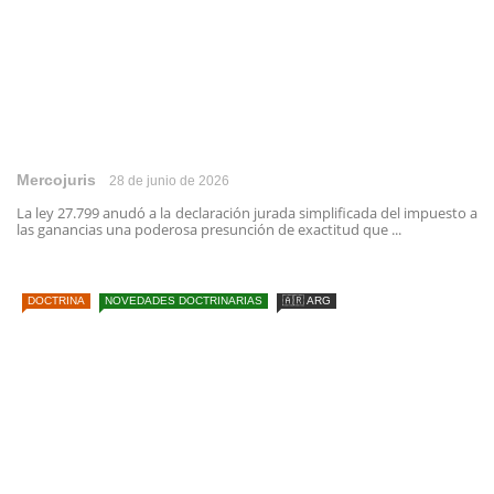
Mercojuris
28 de junio de 2026
La ley 27.799 anudó a la declaración jurada simplificada del impuesto a
las ganancias una poderosa presunción de exactitud que ...
DOCTRINA
NOVEDADES DOCTRINARIAS
🇦🇷 ARG