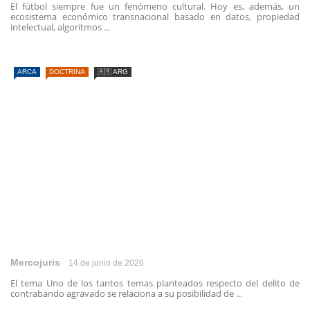
El fútbol siempre fue un fenómeno cultural. Hoy es, además, un
ecosistema económico transnacional basado en datos, propiedad
intelectual, algoritmos ...
ARCA
DOCTRINA
🇦🇷 ARG
Mercojuris
14 de junio de 2026
El tema Uno de los tantos temas planteados respecto del delito de
contrabando agravado se relaciona a su posibilidad de ...