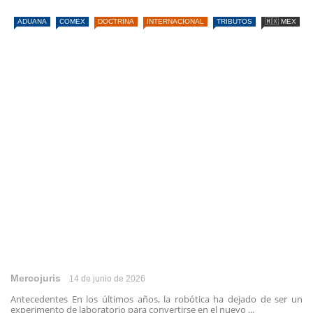
ADUANA
COMEX
DOCTRINA
INTERNACIONAL
TRIBUTOS
🇲🇽 MEX
Mercojuris
14 de junio de 2026
Antecedentes En los últimos años, la robótica ha dejado de ser un
experimento de laboratorio para convertirse en el nuevo ...