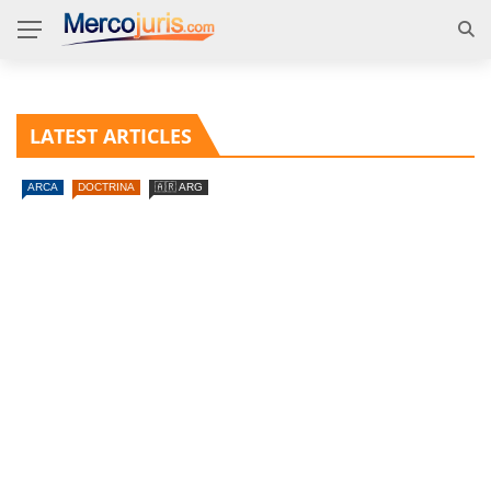
LATEST ARTICLES
ARCA
DOCTRINA
🇦🇷 ARG