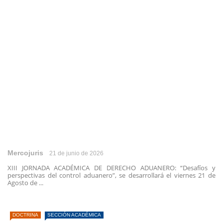
Mercojuris
21 de junio de 2026
XIII JORNADA ACADÉMICA DE DERECHO ADUANERO: “Desafíos y
perspectivas del control aduanero”, se desarrollará el viernes 21 de
Agosto de ...
DOCTRINA
SECCIÓN ACADÉMICA