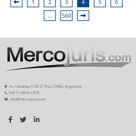
1
2
3
4
5
6
…
560
Av. Córdoba 1145 2° Piso, CABA, Argentina
+54 11 4814-1918
info@mercojuris.com