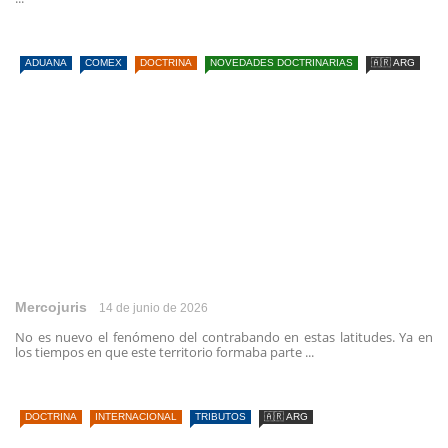
ADUANA
COMEX
DOCTRINA
NOVEDADES DOCTRINARIAS
🇦🇷 ARG
Mercojuris
14 de junio de 2026
No es nuevo el fenómeno del contrabando en estas latitudes. Ya en
los tiempos en que este territorio formaba parte ...
DOCTRINA
INTERNACIONAL
TRIBUTOS
🇦🇷 ARG