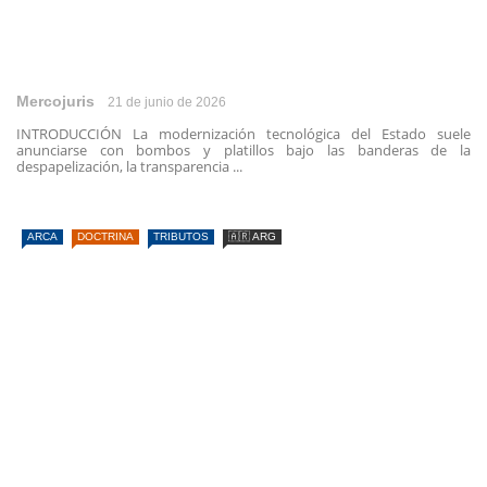
Mercojuris
21 de junio de 2026
INTRODUCCIÓN La modernización tecnológica del Estado suele
anunciarse con bombos y platillos bajo las banderas de la
despapelización, la transparencia ...
ARCA
DOCTRINA
TRIBUTOS
🇦🇷 ARG