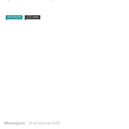
INTERIOR
🇦🇷 ARG
Mercojuris
14 de junio de 2026