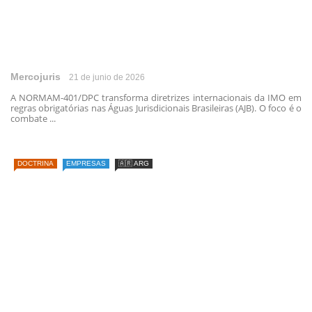
Mercojuris
21 de junio de 2026
A NORMAM-401/DPC transforma diretrizes internacionais da IMO em
regras obrigatórias nas Águas Jurisdicionais Brasileiras (AJB). O foco é o
combate ...
DOCTRINA
EMPRESAS
🇦🇷 ARG