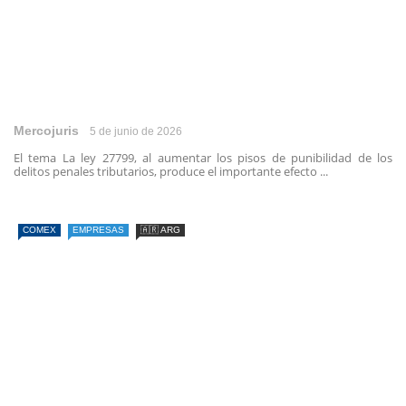
Mercojuris
5 de junio de 2026
El tema La ley 27799, al aumentar los pisos de punibilidad de los
delitos penales tributarios, produce el importante efecto ...
COMEX
EMPRESAS
🇦🇷 ARG