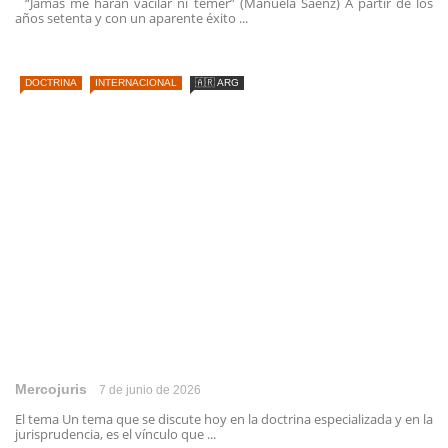
“Jamás me harán vacilar ni temer” (Manuela Sáenz) A partir de los
años setenta y con un aparente éxito ...
DOCTRINA
INTERNACIONAL
🇦🇷 ARG
Mercojuris
7 de junio de 2026
El tema Un tema que se discute hoy en la doctrina especializada y en la
jurisprudencia, es el vínculo que ...