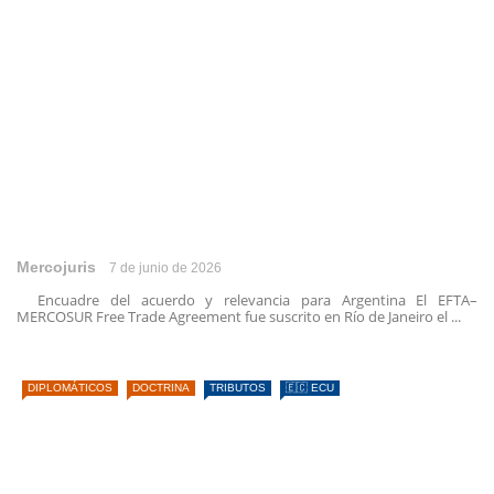
Mercojuris
7 de junio de 2026
Encuadre del acuerdo y relevancia para Argentina El EFTA–
MERCOSUR Free Trade Agreement fue suscrito en Río de Janeiro el ...
DIPLOMÁTICOS
DOCTRINA
TRIBUTOS
🇪🇨 ECU