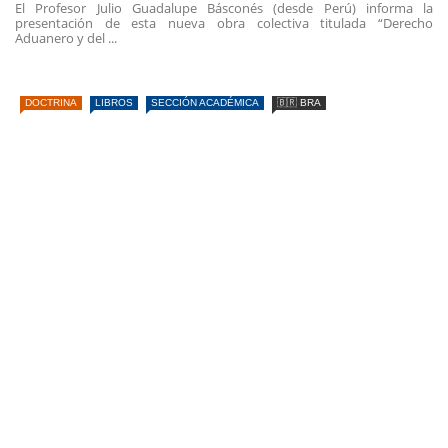
El Profesor Julio Guadalupe Básconés (desde Perú) informa la
presentación de esta nueva obra colectiva titulada “Derecho
Aduanero y del ...
DOCTRINA
LIBROS
SECCIÓN ACADÉMICA
🇧🇷 BRA