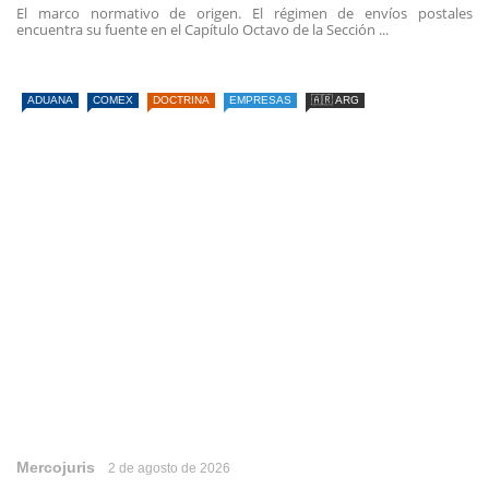
El marco normativo de origen. El régimen de envíos postales
encuentra su fuente en el Capítulo Octavo de la Sección ...
ADUANA
COMEX
DOCTRINA
EMPRESAS
🇦🇷 ARG
Mercojuris
2 de agosto de 2026