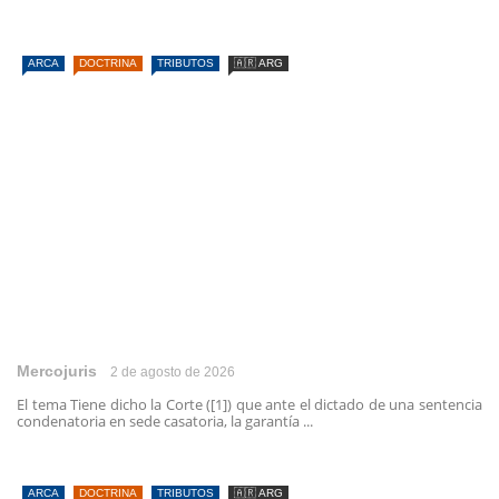
ARCA
DOCTRINA
TRIBUTOS
🇦🇷 ARG
Mercojuris
2 de agosto de 2026
El tema Tiene dicho la Corte ([1]) que ante el dictado de una sentencia
condenatoria en sede casatoria, la garantía ...
ARCA
DOCTRINA
TRIBUTOS
🇦🇷 ARG