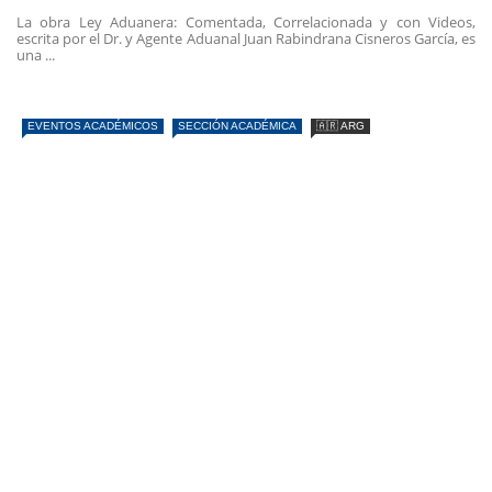
La obra Ley Aduanera: Comentada, Correlacionada y con Videos,
escrita por el Dr. y Agente Aduanal Juan Rabindrana Cisneros García, es
una ...
EVENTOS ACADÉMICOS
SECCIÓN ACADÉMICA
🇦🇷 ARG