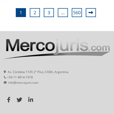
1
2
3
…
560
Av. Córdoba 1145 2° Piso, CABA, Argentina
+54 11 4814-1918
info@mercojuris.com