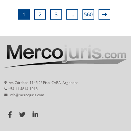
1
2
3
…
560
Av. Córdoba 1145 2° Piso, CABA, Argentina
+54 11 4814-1918
info@mercojuris.com