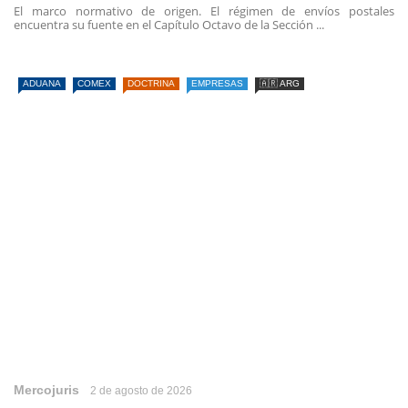
El marco normativo de origen. El régimen de envíos postales
encuentra su fuente en el Capítulo Octavo de la Sección ...
ADUANA
COMEX
DOCTRINA
EMPRESAS
🇦🇷 ARG
Mercojuris
2 de agosto de 2026