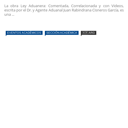
La obra Ley Aduanera: Comentada, Correlacionada y con Videos,
escrita por el Dr. y Agente Aduanal Juan Rabindrana Cisneros García, es
una ...
EVENTOS ACADÉMICOS
SECCIÓN ACADÉMICA
🇦🇷 ARG