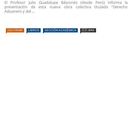
El Profesor Julio Guadalupe Básconés (desde Perú) informa la
presentación de esta nueva obra colectiva titulada “Derecho
Aduanero y del ...
DOCTRINA
LIBROS
SECCIÓN ACADÉMICA
🇧🇷 BRA