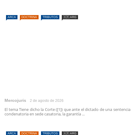
ARCA
DOCTRINA
TRIBUTOS
🇦🇷 ARG
Mercojuris
2 de agosto de 2026
El tema Tiene dicho la Corte ([1]) que ante el dictado de una sentencia
condenatoria en sede casatoria, la garantía ...
ARCA
DOCTRINA
TRIBUTOS
🇦🇷 ARG