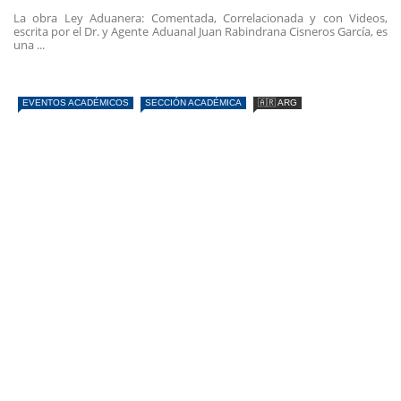
La obra Ley Aduanera: Comentada, Correlacionada y con Videos,
escrita por el Dr. y Agente Aduanal Juan Rabindrana Cisneros García, es
una ...
EVENTOS ACADÉMICOS
SECCIÓN ACADÉMICA
🇦🇷 ARG