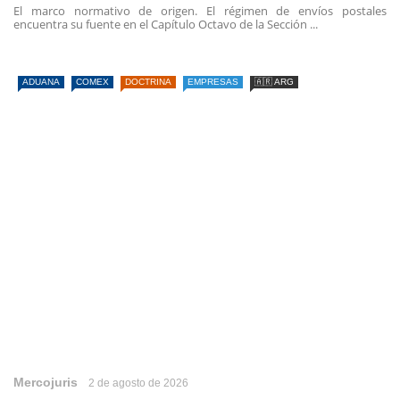
El marco normativo de origen. El régimen de envíos postales
encuentra su fuente en el Capítulo Octavo de la Sección ...
ADUANA
COMEX
DOCTRINA
EMPRESAS
🇦🇷 ARG
Mercojuris
2 de agosto de 2026