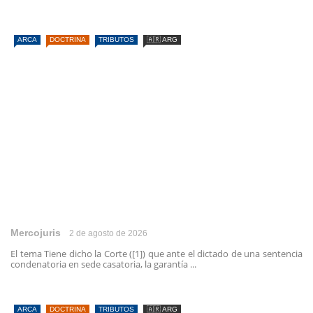
ARCA
DOCTRINA
TRIBUTOS
🇦🇷 ARG
Mercojuris
2 de agosto de 2026
El tema Tiene dicho la Corte ([1]) que ante el dictado de una sentencia
condenatoria en sede casatoria, la garantía ...
ARCA
DOCTRINA
TRIBUTOS
🇦🇷 ARG