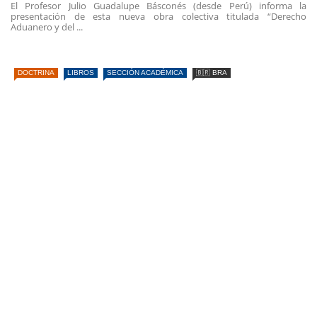
El Profesor Julio Guadalupe Básconés (desde Perú) informa la
presentación de esta nueva obra colectiva titulada “Derecho
Aduanero y del ...
DOCTRINA
LIBROS
SECCIÓN ACADÉMICA
🇧🇷 BRA