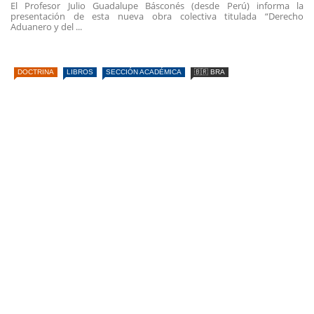
El Profesor Julio Guadalupe Básconés (desde Perú) informa la
presentación de esta nueva obra colectiva titulada “Derecho
Aduanero y del ...
DOCTRINA
LIBROS
SECCIÓN ACADÉMICA
🇧🇷 BRA