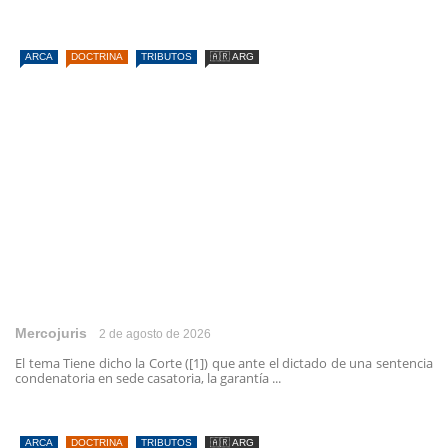
ARCA
DOCTRINA
TRIBUTOS
🇦🇷 ARG
Mercojuris
2 de agosto de 2026
El tema Tiene dicho la Corte ([1]) que ante el dictado de una sentencia
condenatoria en sede casatoria, la garantía ...
ARCA
DOCTRINA
TRIBUTOS
🇦🇷 ARG