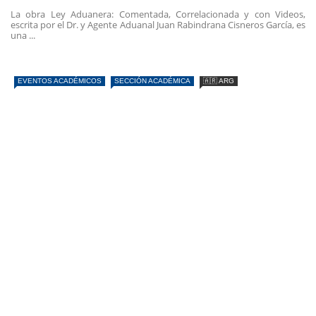
La obra Ley Aduanera: Comentada, Correlacionada y con Videos,
escrita por el Dr. y Agente Aduanal Juan Rabindrana Cisneros García, es
una ...
EVENTOS ACADÉMICOS
SECCIÓN ACADÉMICA
🇦🇷 ARG