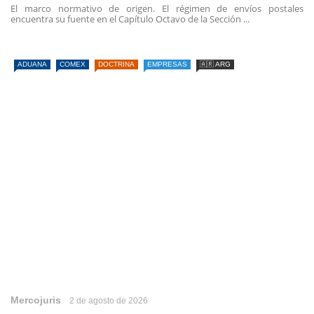
El marco normativo de origen. El régimen de envíos postales
encuentra su fuente en el Capítulo Octavo de la Sección ...
ADUANA
COMEX
DOCTRINA
EMPRESAS
🇦🇷 ARG
Mercojuris
2 de agosto de 2026