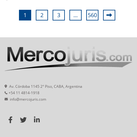
1
2
3
…
560
Av. Córdoba 1145 2° Piso, CABA, Argentina
+54 11 4814-1918
info@mercojuris.com