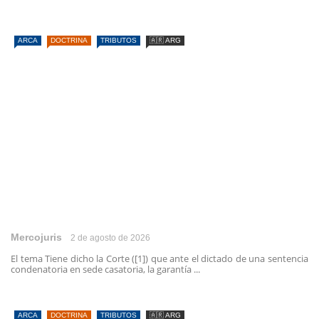
ARCA
DOCTRINA
TRIBUTOS
🇦🇷 ARG
Mercojuris
2 de agosto de 2026
El tema Tiene dicho la Corte ([1]) que ante el dictado de una sentencia
condenatoria en sede casatoria, la garantía ...
ARCA
DOCTRINA
TRIBUTOS
🇦🇷 ARG