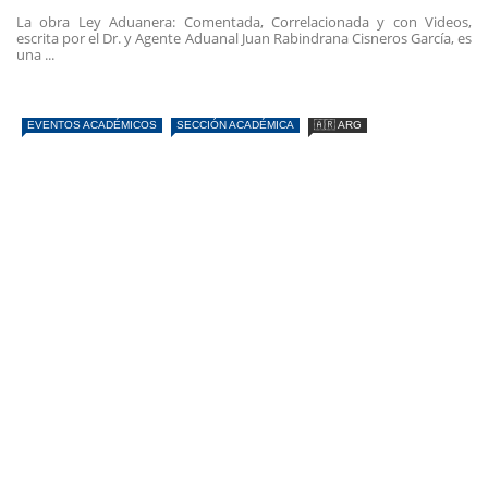
La obra Ley Aduanera: Comentada, Correlacionada y con Videos,
escrita por el Dr. y Agente Aduanal Juan Rabindrana Cisneros García, es
una ...
EVENTOS ACADÉMICOS
SECCIÓN ACADÉMICA
🇦🇷 ARG