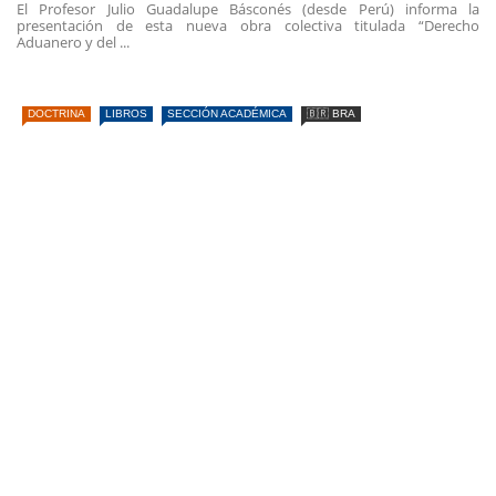
El Profesor Julio Guadalupe Básconés (desde Perú) informa la
presentación de esta nueva obra colectiva titulada “Derecho
Aduanero y del ...
DOCTRINA
LIBROS
SECCIÓN ACADÉMICA
🇧🇷 BRA