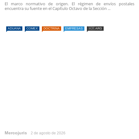
El marco normativo de origen. El régimen de envíos postales
encuentra su fuente en el Capítulo Octavo de la Sección ...
ADUANA
COMEX
DOCTRINA
EMPRESAS
🇦🇷 ARG
Mercojuris
2 de agosto de 2026