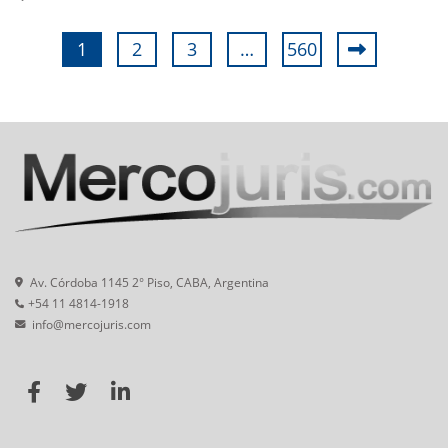
1
2
3
…
560
Av. Córdoba 1145 2° Piso, CABA, Argentina
+54 11 4814-1918
info@mercojuris.com