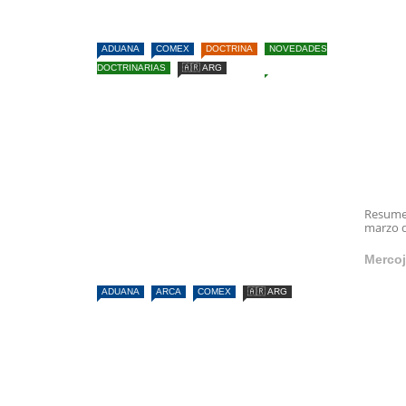
ADUANA
COMEX
DOCTRINA
NOVEDADES
DOCTRINARIAS
🇦🇷 ARG
Resumen
marzo de
Mercoj
ADUANA
ARCA
COMEX
🇦🇷 ARG