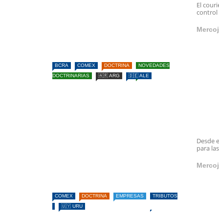
El cour
control
Mercoj
BCRA
COMEX
DOCTRINA
NOVEDADES
DOCTRINARIAS
🇦🇷 ARG
🇩🇪 ALE
Desde e
para la
Mercoj
COMEX
DOCTRINA
EMPRESAS
TRIBUTOS
🇺🇾 URU