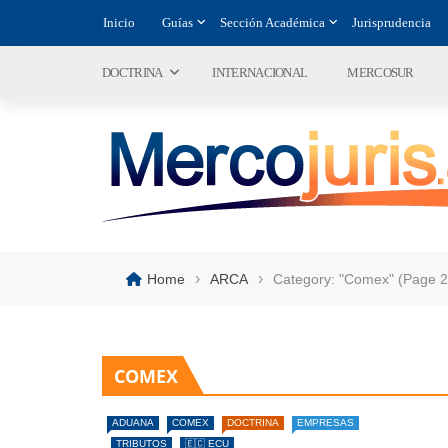
Inicio
Guías
Sección Académica
Jurisprudencia
DOCTRINA
INTERNACIONAL
MERCOSUR
›
›
Home
ARCA
Category: "Comex"
(Page 2
COMEX
ADUANA
COMEX
DOCTRINA
EMPRESAS
TRIBUTOS
🇪🇨 ECU