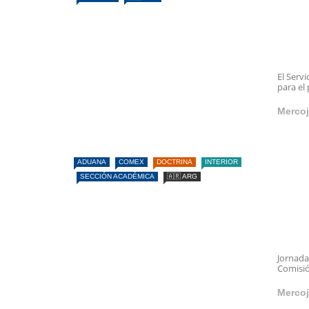
El Serv
para el
Mercoj
ADUANA
COMEX
DOCTRINA
INTERIOR
SECCIÓN ACADÉMICA
🇦🇷 ARG
Jornada
Comisió
Mercoj