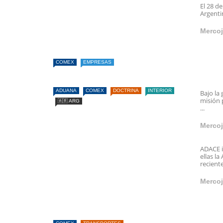
El 28 d
Argenti
Mercoj
COMEX
EMPRESAS
ADUANA
COMEX
DOCTRINA
INTERIOR
Bajo la 
misión 
🇦🇷 ARG
...
Mercoj
ADACE i
ellas l
recient
Mercoj