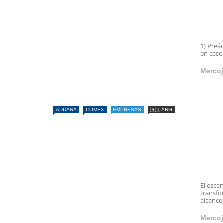
1) Preá
en caso
Mercoj
ADUANA
COMEX
EMPRESAS
🇦🇷 ARG
El esce
transfo
alcance 
Mercoj