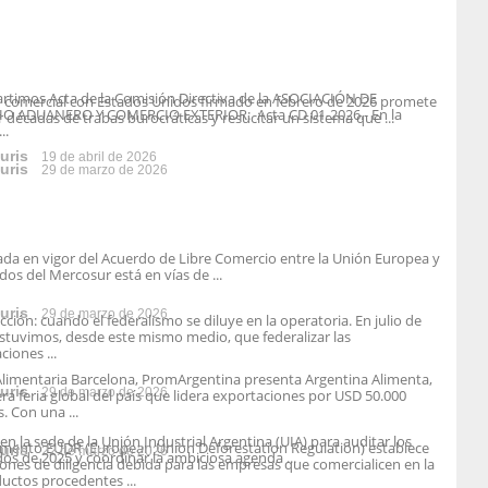
imos Acta de la Comisión Directiva de la ASOCIACIÓN DE
o comercial con Estados Unidos firmado en febrero de 2026 promete
O ADUANERO Y COMERCIO EXTERIOR: Acta CD 01-2026.- En la
r décadas de trabas burocráticas y resucitar un sistema que ...
..
uris
19 de abril de 2026
uris
29 de marzo de 2026
ada en vigor del Acuerdo de Libre Comercio entre la Unión Europea y
dos del Mercosur está en vías de ...
uris
29 de marzo de 2026
cción: cuando el federalismo se diluye en la operatoria. En julio de
stuvimos, desde este mismo medio, que federalizar las
ciones ...
limentaria Barcelona, PromArgentina presenta Argentina Alimenta,
uris
29 de marzo de 2026
era feria global del país que lidera exportaciones por USD 50.000
. Con una ...
en la sede de la Unión Industrial Argentina (UIA) para auditar los
amento EUDR (European Union Deforestation Regulation) establece
uris
22 de marzo de 2026
dos de 2025 y coordinar la ambiciosa agenda ...
iones de diligencia debida para las empresas que comercialicen en la
uctos procedentes ...