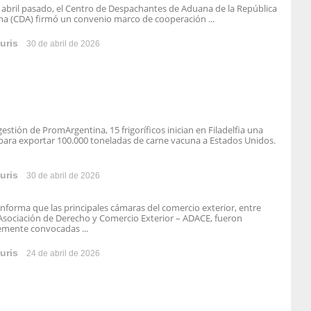
e abril pasado, el Centro de Despachantes de Aduana de la República
na (CDA) firmó un convenio marco de cooperación ...
uris
30 de abril de 2026
gestión de PromArgentina, 15 frigoríficos inician en Filadelfia una
para exportar 100.000 toneladas de carne vacuna a Estados Unidos.
uris
30 de abril de 2026
nforma que las principales cámaras del comercio exterior, entre
a Asociación de Derecho y Comercio Exterior – ADACE, fueron
emente convocadas ...
uris
24 de abril de 2026