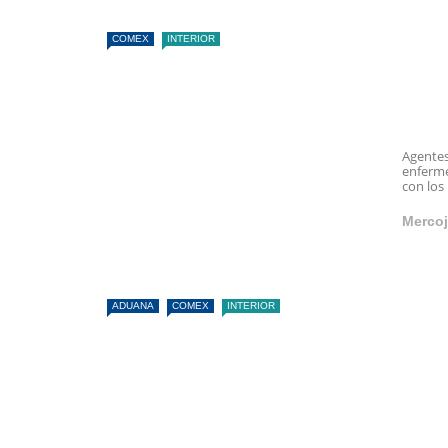
COMEX
INTERIOR
Agentes
enferme
con los 
Mercoj
ADUANA
COMEX
INTERIOR