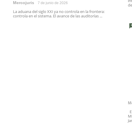
in
Mercojuris
7 de junio de 2026
de
La aduana del siglo XXI ya no controla en la frontera:
controla en el sistema. El avance de las auditorías ...
M
En
ME
Ja