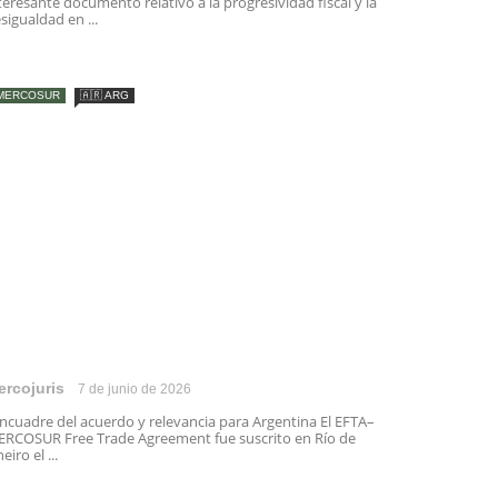
teresante documento relativo a la progresividad fiscal y la
sigualdad en ...
MERCOSUR
🇦🇷 ARG
ercojuris
7 de junio de 2026
cuadre del acuerdo y relevancia para Argentina El EFTA–
RCOSUR Free Trade Agreement fue suscrito en Río de
neiro el ...