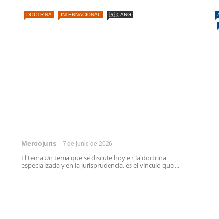
DOCTRINA
INTERNACIONAL
🇦🇷 ARG
Mercojuris
7 de junio de 2026
El tema Un tema que se discute hoy en la doctrina
especializada y en la jurisprudencia, es el vínculo que ...