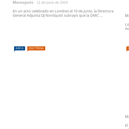
Mercojuris
11 de junio de 2026
En un acto celebrado en Londres el 10 de junio, la Directora
General Adjunta DJ Nordquist subrayó que la OMC ...
M
Lo
Ad
ARCA
DOCTRINA
M
El