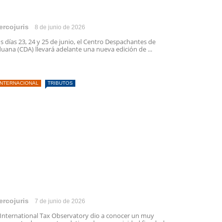
ercojuris
8 de junio de 2026
s días 23, 24 y 25 de junio, el Centro Despachantes de
uana (CDA) llevará adelante una nueva edición de ...
INTERNACIONAL
TRIBUTOS
ercojuris
7 de junio de 2026
 International Tax Observatory dio a conocer un muy