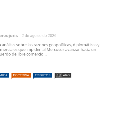
ercojuris
2 de agosto de 2026
 análisis sobre las razones geopolíticas, diplomáticas y
merciales que impiden al Mercosur avanzar hacia un
uerdo de libre comercio ...
ARCA
DOCTRINA
TRIBUTOS
🇦🇷 ARG