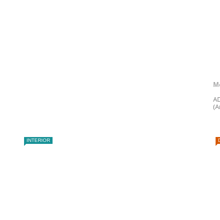
M
AD
(A
INTERIOR