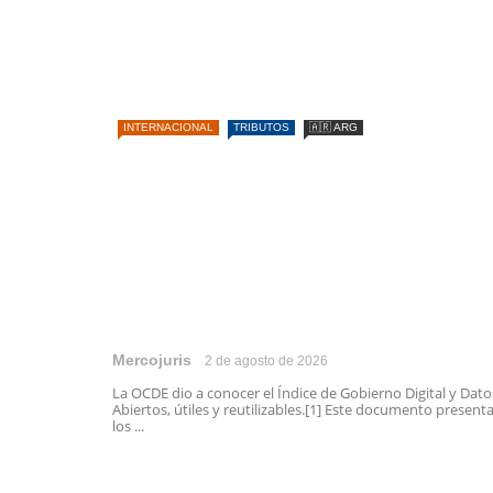
INTERNACIONAL
TRIBUTOS
🇦🇷 ARG
Mercojuris
2 de agosto de 2026
La OCDE dio a conocer el Índice de Gobierno Digital y Dato
Abiertos, útiles y reutilizables.[1] Este documento present
los ...