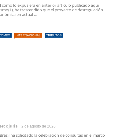
l como lo expusiera en anterior artículo publicado aquí
smo(1), ha trascendido que el proyecto de desregulación
onómica en actual ...
COMEX
INTERNACIONAL
TRIBUTOS
ercojuris
2 de agosto de 2026
 Brasil ha solicitado la celebración de consultas en el marco