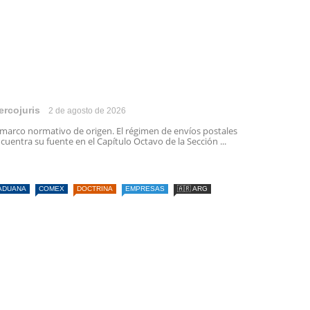
ercojuris
2 de agosto de 2026
 marco normativo de origen. El régimen de envíos postales
cuentra su fuente en el Capítulo Octavo de la Sección ...
ADUANA
COMEX
DOCTRINA
EMPRESAS
🇦🇷 ARG