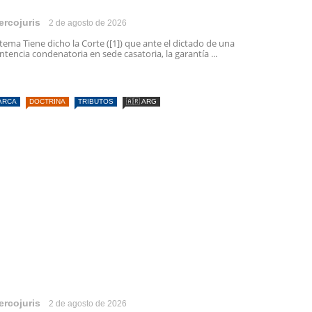
ercojuris
2 de agosto de 2026
 tema Tiene dicho la Corte ([1]) que ante el dictado de una
ntencia condenatoria en sede casatoria, la garantía ...
ARCA
DOCTRINA
TRIBUTOS
🇦🇷 ARG
ercojuris
2 de agosto de 2026