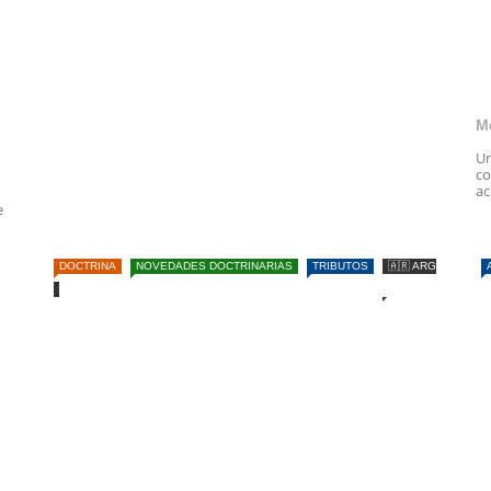
M
Un
co
ac
e
DOCTRINA
NOVEDADES DOCTRINARIAS
TRIBUTOS
🇦🇷 ARG