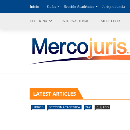
Inicio
Guías
Sección Académica
Jurisprudencia
DOCTRINA
INTERNACIONAL
MERCOSUR
LATEST ARTICLES
LIBROS
SECCIÓN ACADÉMICA
TAX
🇦🇷 ARG