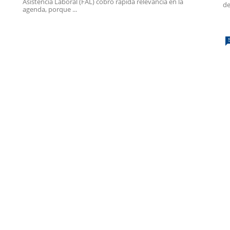
Asistencia Laboral (FAL) cobró rápida relevancia en la
de
agenda, porque ...