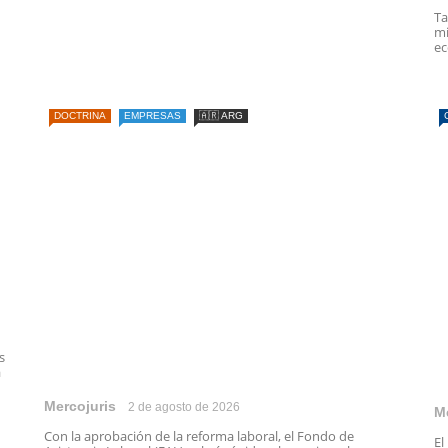
Ta
mi
ec
DOCTRINA
EMPRESAS
🇦🇷 ARG
s
a
Mercojuris
2 de agosto de 2026
M
Con la aprobación de la reforma laboral, el Fondo de
El